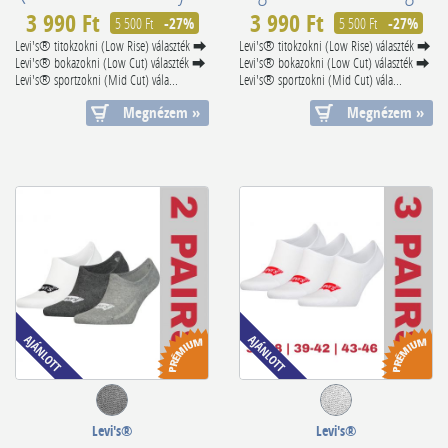
3 990 Ft
3 990 Ft
5 500 Ft
-27%
5 500 Ft
-27%
Levi's® titokzokni (Low Rise) választék ⮕
Levi's® titokzokni (Low Rise) választék ⮕
Levi's® bokazokni (Low Cut) választék ⮕
Levi's® bokazokni (Low Cut) választék ⮕
Levi's® sportzokni (Mid Cut) vála...
Levi's® sportzokni (Mid Cut) vála...
Megnézem »
Megnézem »
Levi's®
Levi's®