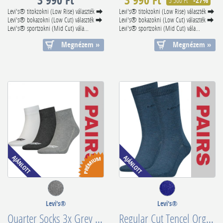
-27%
Levi's® titokzokni (Low Rise) választék ⮕
Levi's® titokzokni (Low Rise) választék ⮕
Levi's® bokazokni (Low Cut) választék ⮕
Levi's® bokazokni (Low Cut) választék ⮕
Levi's® sportzokni (Mid Cut) vála...
Levi's® sportzokni (Mid Cut) vála...
Megnézem »
Megnézem »
Levi's®
Levi's®
Quarter Socks 3x Grey Pack 701224673003
Regular Cut Tencel Organic Cotton Demim 7012246750020