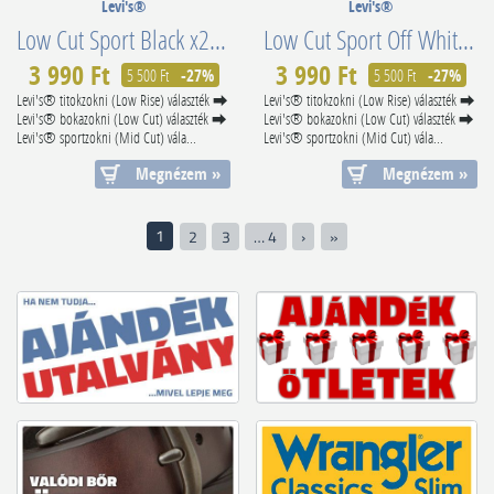
Levi's®
Levi's®
Low Cut Sport Black x2 Superior Cotton 701203953006
Low Cut Sport Off White x2 Superior Cotton 701203953027
3 990 Ft
3 990 Ft
5 500 Ft
-27%
5 500 Ft
-27%
Levi's® titokzokni (Low Rise) választék ⮕
Levi's® titokzokni (Low Rise) választék ⮕
Levi's® bokazokni (Low Cut) választék ⮕
Levi's® bokazokni (Low Cut) választék ⮕
Levi's® sportzokni (Mid Cut) vála...
Levi's® sportzokni (Mid Cut) vála...
Megnézem »
Megnézem »
1
2
3
… 4
›
»