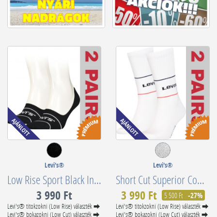
Levi's®
Levi's®
Low Rise Sport Black Invisible Footie Socks 2 Pack 701219508002
Short Cut Superior Combed Cotton 701210567010
3 990 Ft
3 990 Ft
5 500 Ft
-27%
Levi's® titokzokni (Low Rise) választék ⮕
Levi's® titokzokni (Low Rise) választék ⮕
Levi's® bokazokni (Low Cut) választék ⮕
Levi's® bokazokni (Low Cut) választék ⮕