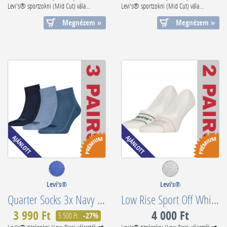
Levi's® sportzokni (Mid Cut) vála...
Levi's® sportzokni (Mid Cut) vála...
Megnézem »
Megnézem »
Levi's®
Levi's®
Quarter Socks 3x Navy Pack 701224673015
Low Rise Sport Off White Invisible Footie Socks 2 Pack 701219508022
3 990 Ft
4 000 Ft
5 500 Ft
-27%