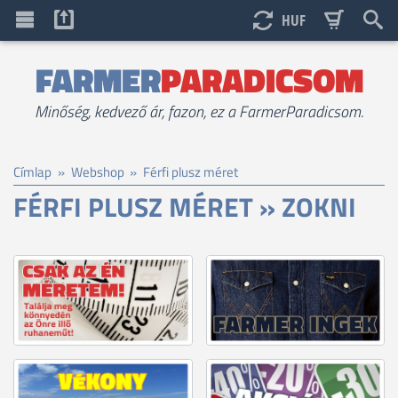
HUF
FARMER
PARADICSOM
Minőség, kedvező ár, fazon, ez a FarmerParadicsom.
Címlap
»
Webshop
»
Férfi plusz méret
FÉRFI PLUSZ MÉRET » ZOKNI