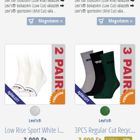
Levi's® titokzokni (Low Rise) választék ⮕
Levi's® titokzokni (Low Rise) választék ⮕
Levi's® bokazokni (Low Cut) választék ⮕
Levi's® bokazokni (Low Cut) választék ⮕
Levi's® sportzokni (Mid Cut) vála...
Levi's® sportzokni (Mid Cut) vála...
Megnézem »
Megnézem »
Levi's®
Levi's®
Low Rise Sport White Invisible Footie Socks 2 Pack 701203953008
3PCS Regular Cut Recycled Cotton 701224674008
3 990 Ft
3 990 Ft
5 500 Ft