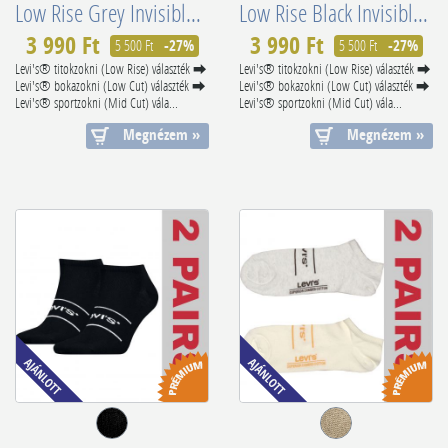
Low Rise Grey Invisible Footie Socks 3 Pack 701224671003
Low Rise Black Invisible Footie Socks 3 Pack 701224671005
3 990 Ft
3 990 Ft
5 500 Ft
-27%
5 500 Ft
-27%
Levi's® titokzokni (Low Rise) választék ⮕
Levi's® titokzokni (Low Rise) választék ⮕
Levi's® bokazokni (Low Cut) választék ⮕
Levi's® bokazokni (Low Cut) választék ⮕
Levi's® sportzokni (Mid Cut) vála...
Levi's® sportzokni (Mid Cut) vála...
Megnézem »
Megnézem »