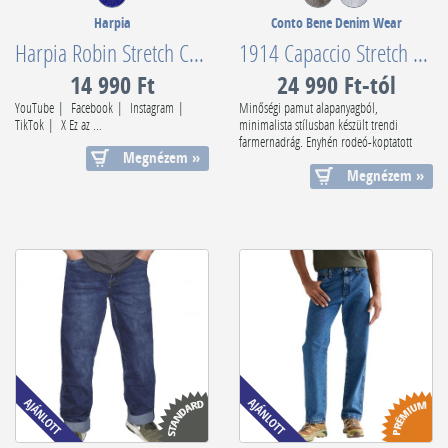
Harpia
Conto Bene Denim Wear
Harpia Robin Stretch Capri Navy
1914 Capaccio Stretch Light Grey
14 990 Ft
24 990 Ft-tól
YouTube | Facebook | Instagram |
Minőségi pamut alapanyagból,
TikTok | X Ez az ...
minimalista stílusban készült trendi
farmernadrág. Enyhén rodeó-koptatott
Megnézem »
középszürke á...
Megnézem »