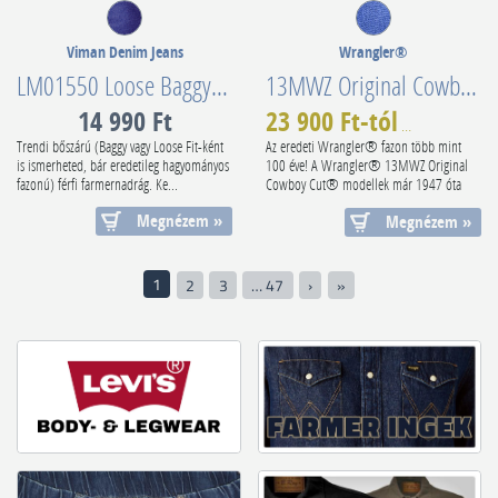
Viman Denim Jeans
Wrangler®
LM01550 Loose Baggy Denim Stretch
13MWZ Original Cowboy Cut® Non-Elastic Stonewashed 112358496
14 990 Ft
23 900 Ft-tól
29 990 Ft
-2
Trendi bőszárú (Baggy vagy Loose Fit-ként
Az eredeti Wrangler® fazon több mint
is ismerheted, bár eredetileg hagyományos
100 éve! A Wrangler® 13MWZ Original
fazonú) férfi farmernadrág. Ke...
Cowboy Cut® modellek már 1947 óta
szolgál...
Megnézem »
Megnézem »
1
2
3
… 47
›
»