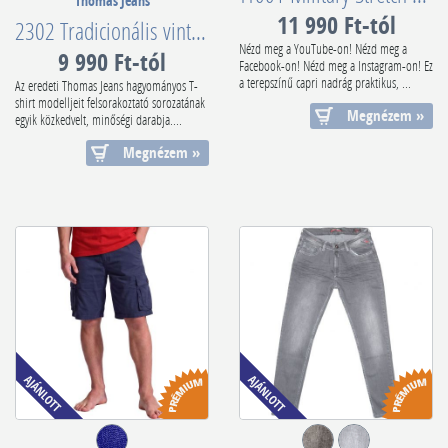
Thomas Jeans
11 990 Ft-tól
2302 Tradicionális vintázs póló
Nézd meg a YouTube-on! Nézd meg a
9 990 Ft-tól
Facebook-on! Nézd meg a Instagram-on! Ez
a terepszínű capri nadrág praktikus, ...
Az eredeti Thomas Jeans hagyományos T-
shirt modelljeit felsorakoztató sorozatának
Megnézem »
egyik közkedvelt, minőségi darabja....
Megnézem »