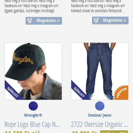
Nézd meg a YouTube-on! Nézd meg a
Nézd meg a YouTube-on! Nézd meg a
Facebook-on! Nézd meg a Instagram-on!
Facebook-on! Nézd meg a Instagram-on!
Egyedi gyártású, különleges minőségű
Kedvező árával és sokoldalú felhasznál...
gallé...
Megnézem »
Megnézem »
Wrangler®
Denistar Jeans
Rope Logo Blue Cap Navy 112378794
2722 Oversize Organic Cotton Denim (Gumírozott)