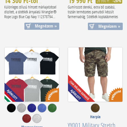
14 300 Ft-tól
19 990 Ft
17 990 Ft
-21%
26 990 Ft
-26%
Különleges stílusú hímzett márkajelzéssel
Gumírozott derekú, extra bő szabású,
díszített, a sötétkék árnyalatú Wrangler®
tisztán természetes pamutból készült
Rope Logo Blue Cap Navy 112378794...
farmernadrág. Sötétkék koptatásmentes
ár...
Megnézem »
Megnézem »
Harpia
YY001 Military Stretch Capri