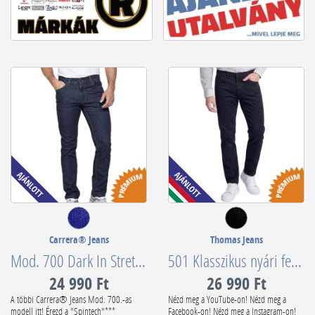
Carrera® Jeans
Thomas Jeans
Mod. 700 Dark In Stretch Denim 13 oz. 7000921S0100
501 Klasszikus nyári fekete (vékony) Twill nadrág
24 990 Ft
26 990 Ft
A többi Carrera® Jeans Mod. 700.-as
Nézd meg a YouTube-on! Nézd meg a
modell itt! Érezd a "Spintech"***
Facebook-on! Nézd meg a Instagram-on!