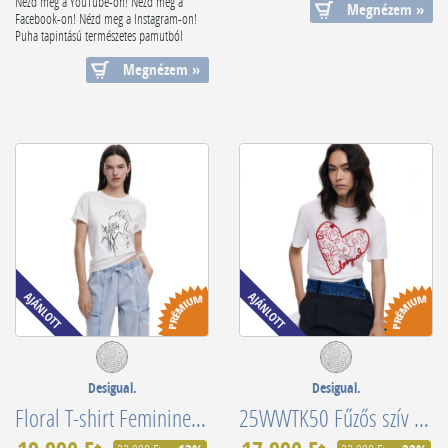
Nézd meg a YouTube-on! Nézd meg a
Megnézem »
Facebook-on! Nézd meg a Instagram-on!
Puha tapintású természetes pamutból
kész...
Megnézem »
Desigual.
Desigual.
Floral T-shirt Feminine Silhouette 25SWTKAB
25WWTK50 Fűzős szív mintás póló