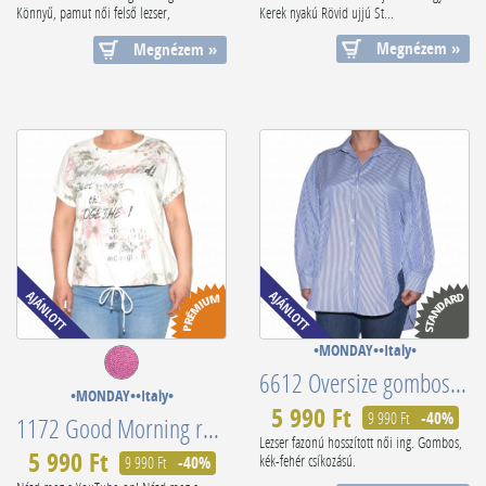
Könnyű, pamut női felső lezser,
Kerek nyakú Rövid ujjú St...
kényelme...
Megnézem »
Megnézem »
•MONDAY••Italy•
6612 Oversize gombos csíkos ing
•MONDAY••Italy•
5 990 Ft
9 990 Ft
-40%
1172 Good Morning rózsaszín virágmintás női póló
Lezser fazonú hosszított női ing. Gombos,
5 990 Ft
kék-fehér csíkozású.
9 990 Ft
-40%