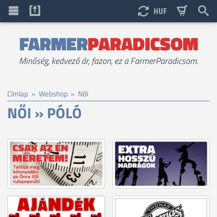
HUF
FARMER
PARADICSOM
Minőség, kedvező ár, fazon, ez a FarmerParadicsom.
Címlap
»
Webshop
»
Női
NŐI » PÓLÓ