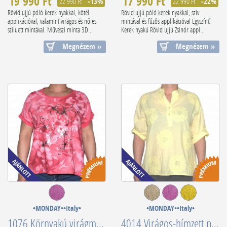
19 990 Ft
17 990 Ft
22 990 Ft
-13%
22 990 Ft
-22%
Rövid ujjú póló kerek nyakkal, kötél
Rövid ujjú póló kerek nyakkal, szív
applikációval, valamint virágos és nőies
mintával és fűzős applikációval Egyszínű
sziluett mintával. Művészi minta 3D...
Kerek nyakú Rövid ujjú Zsinór appl...
Megnézem »
Megnézem »
•MONDAY••Italy•
•MONDAY••Italy•
1076 Környakú virágmintás rugalmas pamut póló
4014 Virágos-hímzett pamutnői póló