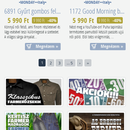
•MONDAY••Italy•
•MONDAY••Italy•
6891 Gyűrt gombos felső sárga
1172 Good Morning bézs virágmintás női póló
5 990 Ft
5 990 Ft
9 990 Ft
-40%
9 990 Ft
-40%
Könnyű női felső, ami finom részleteivel és
Nézd meg a YouTube-on! Puha tapintású
lágy esésével teszi különlegessé a szettedet.
természetes pamutból készült passzés ujjú
A világos sárga árnyalat...
női póló. Elöl bézs virágmintás, ...
Megnézem »
Megnézem »
1
2
3
… 5
›
»