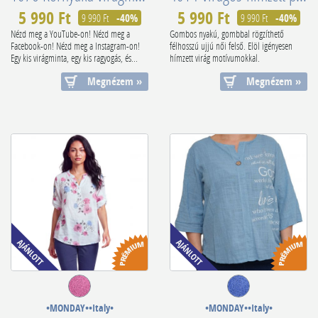
5 990 Ft
5 990 Ft
9 990 Ft
-40%
9 990 Ft
-40%
Nézd meg a YouTube-on! Nézd meg a
Gombos nyakú, gombbal rögzíthető
Facebook-on! Nézd meg a Instagram-on!
félhosszú ujjú női felső. Elöl igényesen
Egy kis virágminta, egy kis ragyogás, és...
hímzett virág motívumokkal.
Megnézem »
Megnézem »
•MONDAY••Italy•
•MONDAY••Italy•