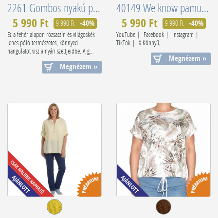
2261 Gombos nyakú pink lenes póló
40149 We know pamut kék női póló
5 990 Ft
5 990 Ft
9 990 Ft
-40%
9 990 Ft
-40%
Ez a fehér alapon rózsaszín és világoskék
YouTube | Facebook | Instagram |
lenes póló természetes, könnyed
TikTok | X Könnyű, ...
hangulatot visz a nyári szettjeidbe. A g...
Megnézem »
Megnézem »