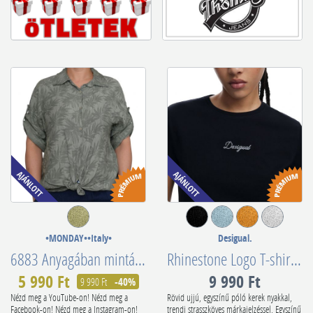
•MONDAY••Italy•
Desigual.
6883 Anyagában mintás organikus pamut keki ing
Rhinestone Logo T-shirt 25SWTK15
5 990 Ft
9 990 Ft
9 990 Ft
-40%
Nézd meg a YouTube-on! Nézd meg a
Rövid ujjú, egyszínű póló kerek nyakkal,
Facebook-on! Nézd meg a Instagram-on!
trendi strasszköves márkajelzéssel. Egyszínű