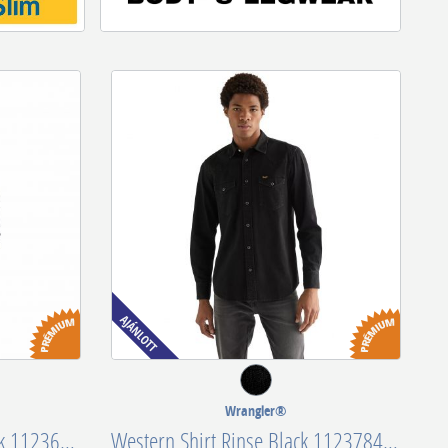
Wrangler®
Regular Western Shirt Black 112363913
Western Shirt Rinse Black 112378427