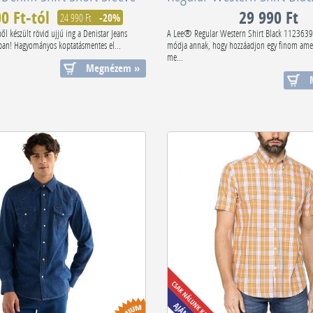
0 Ft-tól
29 990 Ft
24 990 Ft
-20%
ől készült rövid ujjú ing a Denistar Jeans
A Lee® Regular Western Shirt Black 1123639
jában! Hagyományos koptatásmentes el...
módja annak, hogy hozzáadjon egy finom amer
me...
Megnézem »