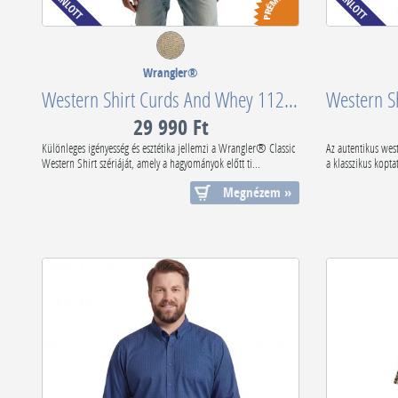
Wrangler®
Western Shirt Curds And Whey 112378116
29 990 Ft
Különleges igényesség és esztétika jellemzi a Wrangler® Classic
Az autentikus west
Western Shirt szériáját, amely a hagyományok előtt ti...
a klasszikus kopta
Megnézem »