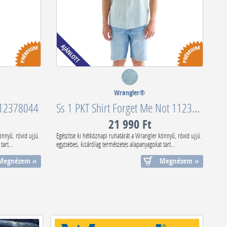
Wrangler®
112378044
Ss 1 PKT Shirt Forget Me Not 112378046
21 990 Ft
önnyű, rövid ujjú.
Egészítse ki hétköznapi ruhatárát a Wrangler könnyű, rövid ujjú.
art...
egyzsebes, kizárólag természetes alapanyagokat tart...
Megnézem »
Megnézem »