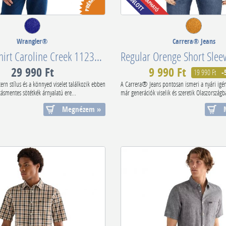
Wrangler®
Carrera® Jeans
Western Shirt Caroline Creek 112378124.
29 990 Ft
9 990 Ft
19 990 Ft
-
ern stílus és a könnyed viselet találkozik ebben
A Carrera® Jeans pontosan ismeri a nyári igé
tásmentes sötétkék árnyalatú ere...
már generációk viselik és szeretik Olaszországba
Megnézem »