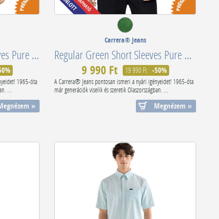
Carrera® Jeans
Regular Orenge Short Sleeves Pure Cotton 213C1230AD90
Regular Green Short Sleeves Pure Cotton 213C1230A49H
9 990 Ft
50%
19 990 Ft
-50%
nyeidet! 1965-óta
A Carrera® Jeans pontosan ismeri a nyári igényeidet! 1965-óta
n. ...
már generációk viselik és szeretik Olaszországban. ...
Megnézem »
Megnézem »