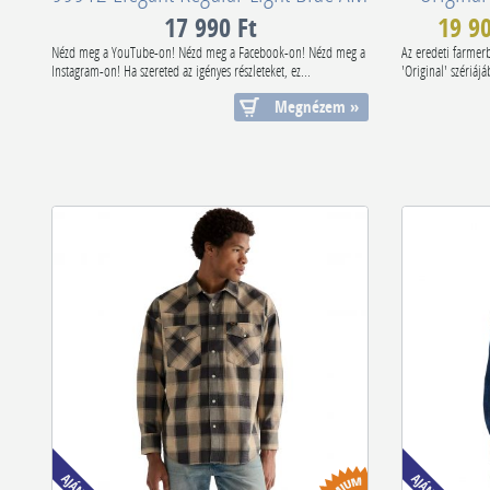
17 990 Ft
19 90
Nézd meg a YouTube-on! Nézd meg a Facebook-on! Nézd meg a
Az eredeti farmerb
Instagram-on! Ha szereted az igényes részleteket, ez...
'Original' szériá
Megnézem »