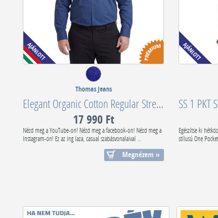
Thomas Jeans
Elegant Organic Cotton Regular Stretch DBP TMSB-031
17 990 Ft
Nézd meg a YouTube-on! Nézd meg a facebook-on! Nézd meg a
Egészítse ki hétkö
Instagram-on! Ez az ing laza, casual szabásvonalaival ...
stílusú One Pocket
Megnézem »