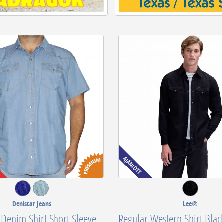
Denistar Jeans
Lee®
 Denim Shirt Short Sleeve