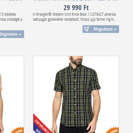
29 990 Ft
13 tökéletes
A Wrangler® Western Shirt Rinse Black 112378427 amerikai
ikai örökséget a
vadnyugati gyökerekkel rendelkező, hosszú ujjú farmer ing kl...
Megnézem »
Megnézem »