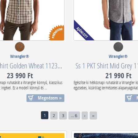
Wrangler®
Wrangler®
SS 1 PKT Shirt Golden Wheat 112378048
Ss 1 PKT Shirt Mid Grey 
23 990 Ft
21 990 Ft
znapi ruhatárát a Wrangler könnyű, klasszikus
Egészítse ki hétköznapi ruhatárát a Wrangler k
 ingével. Ez a modell könnyű és ...
egyzsebes, kizárólag természetes alapanyagokat t
Megnézem »
1
2
3
… 6
›
»