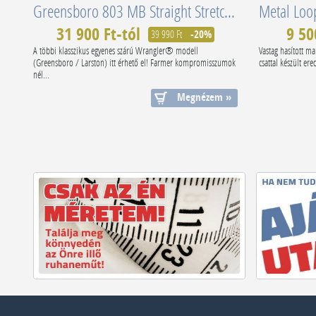
Greensboro 803 MB Straight Stretch The Stone Ride W15QYI39U-112145840
31 900 Ft-tól
9 50
39 990 Ft
-20%
A többi klasszikus egyenes szárú Wrangler® modell
Vastag hasított ma
(Greensboro / Larston) itt érhető el! Farmer kompromisszumok
csattal készült er
nél...
Megnézem »