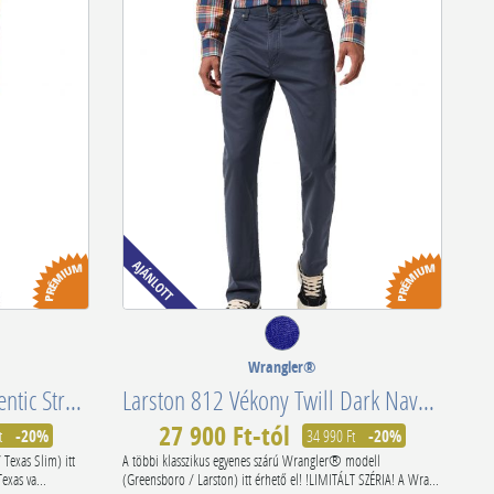
Wrangler®
Texas 821 MB Stretch Authentic Straight Stonewash W12133010-112126054
Larston 812 Vékony Twill Dark Navy 112350798
27 900 Ft-tól
t
-20%
34 990 Ft
-20%
Texas Slim) itt
A többi klasszikus egyenes szárú Wrangler® modell
exas va...
(Greensboro / Larston) itt érhető el! !LIMITÁLT SZÉRIA! A Wra...