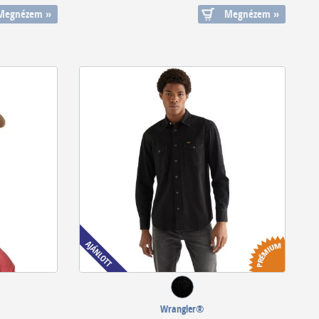
Megnézem »
Megnézem »
Wrangler®