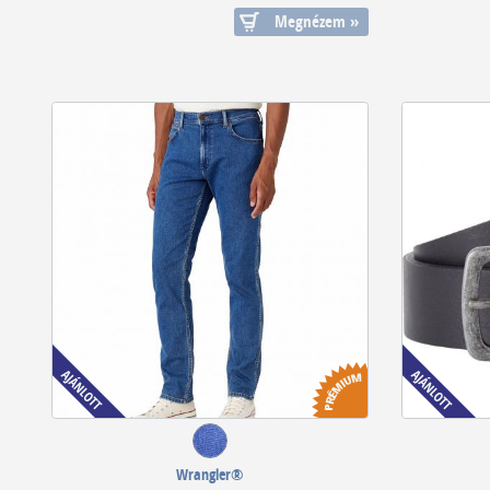
Megnézem »
Wrangler®