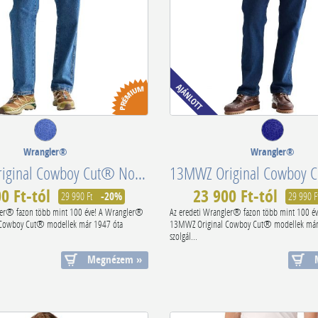
Wrangler®
Wrangler®
13MWZ Original Cowboy Cut® Non-Elastic Stonewashed 112358496
0 Ft-tól
23 900 Ft-tól
29 990 Ft
-20%
29 990 F
ler® fazon több mint 100 éve! A Wrangler®
Az eredeti Wrangler® fazon több mint 100 é
Cowboy Cut® modellek már 1947 óta
13MWZ Original Cowboy Cut® modellek már
szolgál...
Megnézem »