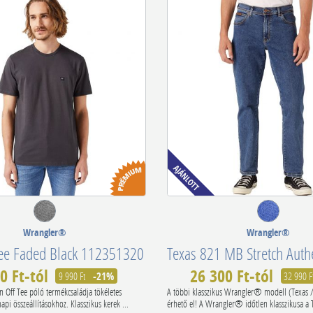
Wrangler®
Wrangler®
Tee Faded Black 112351320
0 Ft-tól
26 300 Ft-tól
9 990 Ft
-21%
32 990 F
Off Tee póló termékcsaládja tökéletes
A többi klasszikus Wrangler® modell (Texas / 
napi összeállításokhoz. Klasszikus kerek ...
érhető el! A Wrangler® időtlen klasszikusa a T