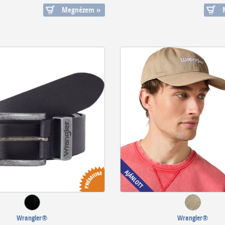
Megnézem »
Wrangler®
Wrangler®