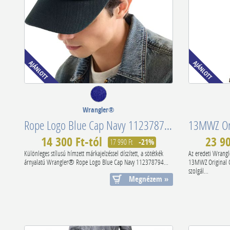
Wrangler®
Rope Logo Blue Cap Navy 112378794
14 300 Ft-tól
23 90
17 990 Ft
-21%
Különleges stílusú hímzett márkajelzéssel díszített, a sötétkék
Az eredeti Wrang
árnyalatú Wrangler® Rope Logo Blue Cap Navy 112378794...
13MWZ Original 
szolgál...
Megnézem »