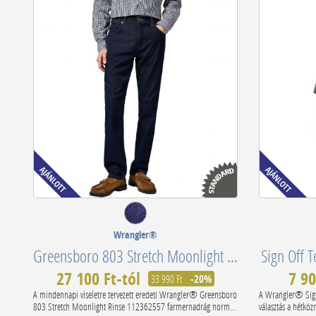
Wrangler®
Greensboro 803 Stretch Moonlight Rinse 112362557
Sign Off 
27 100 Ft-tól
7 90
33 990 Ft
-20%
A mindennapi viseletre tervezett eredeti Wrangler® Greensboro
A Wrangler® Sign 
803 Stretch Moonlight Rinse 112362557 farmernadrág norm...
választás a hétköz