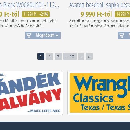
Metal Loop Black W0080US01-112125432
0 Ft-tól
9 990 Ft-tól
11 990 Ft
-21%
14 990 Ft
rha bőrből és klasszikus antikolt ezüst színű
A trendi, koptatott megjelenésű sapka mindenn
edeti Wrangler® öv. Fekete színű...
készült. Az avató mosással létrehozott dizájnos f
Megnézem »
1
2
3
… 17
›
»