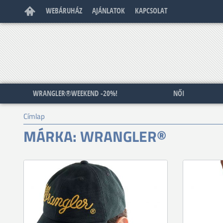
WEBÁRUHÁZ
AJÁNLATOK
KAPCSOLAT
WRANGLER®WEEKEND -20%!
NŐI
Címlap
MÁRKA: WRANGLER®