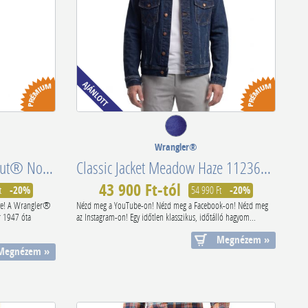
Wrangler®
13MWZ Original Cowboy Cut® Non-Elastic Dark Stone 112358499
Classic Jacket Meadow Haze 112362651
43 900 Ft-tól
t
-20%
54 990 Ft
-20%
ve! A Wrangler®
Nézd meg a YouTube-on! Nézd meg a Facebook-on! Nézd meg
 1947 óta
az Instagram-on! Egy időtlen klasszikus, időtálló hagyom...
Megnézem »
Megnézem »