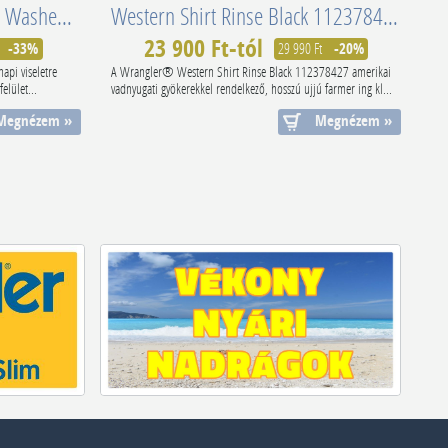
Avatott baseball sapka bézs Washed Logo Cap Saddle 112350670
Western Shirt Rinse Black 112378427
23 900 Ft-tól
-33%
29 990 Ft
-20%
api viseletre
A Wrangler® Western Shirt Rinse Black 112378427 amerikai
elület...
vadnyugati gyökerekkel rendelkező, hosszú ujjú farmer ing kl...
Megnézem »
Megnézem »