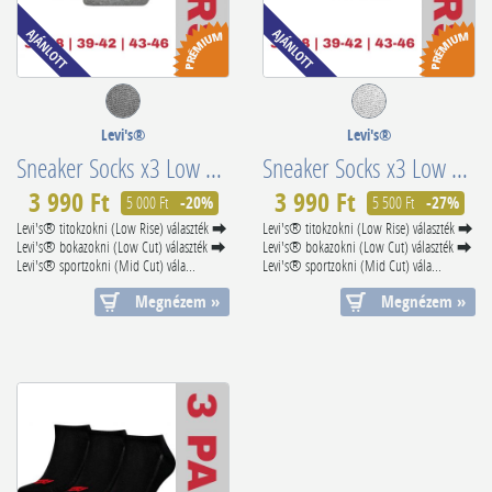
Levi's®
Levi's®
Sneaker Socks x3 Low Cut Batwing Logo 701224672003
Sneaker Socks x3 Low Cut Batwing Logo 701224672005
3 990 Ft
3 990 Ft
5 000 Ft
-20%
5 500 Ft
-27%
Levi's® titokzokni (Low Rise) választék ⮕
Levi's® titokzokni (Low Rise) választék ⮕
Levi's® bokazokni (Low Cut) választék ⮕
Levi's® bokazokni (Low Cut) választék ⮕
Levi's® sportzokni (Mid Cut) vála...
Levi's® sportzokni (Mid Cut) vála...
Megnézem »
Megnézem »