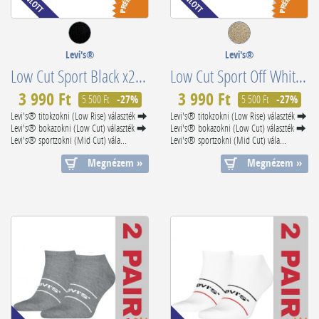
Levi's®
Levi's®
Low Cut Sport Black x2 Superior Cotton 701203953006
Low Cut Sport Off White x2 Superior Cotton 701203953027
3 990 Ft
3 990 Ft
5 500 Ft
-27%
5 500 Ft
-27%
Levi's® titokzokni (Low Rise) választék ⮕
Levi's® titokzokni (Low Rise) választék ⮕
Levi's® bokazokni (Low Cut) választék ⮕
Levi's® bokazokni (Low Cut) választék ⮕
Levi's® sportzokni (Mid Cut) vála...
Levi's® sportzokni (Mid Cut) vála...
Megnézem »
Megnézem »