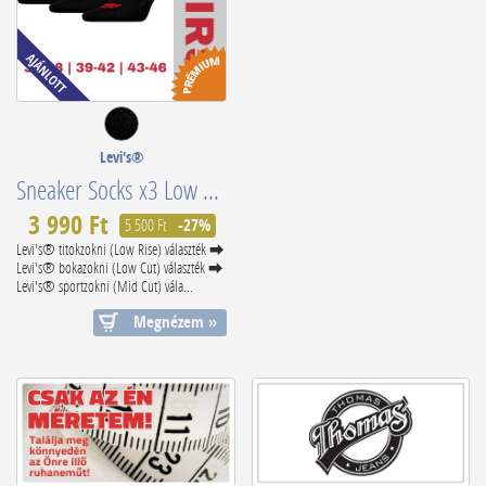
Levi's®
Sneaker Socks x3 Low Cut Batwing Logo 701224672001
3 990 Ft
5 500 Ft
-27%
Levi's® titokzokni (Low Rise) választék ⮕
Levi's® bokazokni (Low Cut) választék ⮕
Levi's® sportzokni (Mid Cut) vála...
Megnézem »