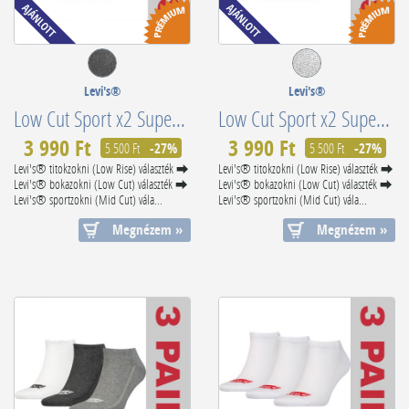
Levi's®
Levi's®
Low Cut Sport x2 Superior Cotton 701203953007
Low Cut Sport x2 Superior Cotton 701203953008
3 990 Ft
3 990 Ft
5 500 Ft
-27%
5 500 Ft
-27%
Levi's® titokzokni (Low Rise) választék ⮕
Levi's® titokzokni (Low Rise) választék ⮕
Levi's® bokazokni (Low Cut) választék ⮕
Levi's® bokazokni (Low Cut) választék ⮕
Levi's® sportzokni (Mid Cut) vála...
Levi's® sportzokni (Mid Cut) vála...
Megnézem »
Megnézem »