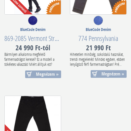
BlueCode Denim
BlueCode Denim
869-2085 Vermont Stretch Original Denim Style
774 Pennsylvania
24 990 Ft-tól
21 990 Ft
Bármilyen alkalomra megfelelő
Hihetetlen minőség, sokoldalú használat,
farmernadrágot keresel? Ez a modell a
trendi megjelenés! Mindez egyben, ebben
tökéletes választás! Miért állítjuk ezt?
lenyűgöző férfi farmernadrágban! Pré...
Szabá...
Megnézem »
Megnézem »