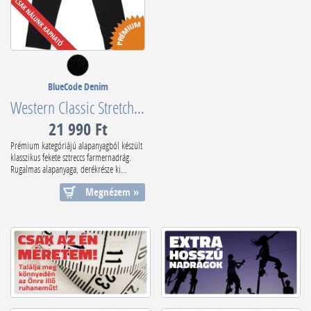
BlueCode Denim
Western Classic Stretch Twill Variant
21 990 Ft
Prémium kategóriájú alapanyagból készült
klasszikus fekete sztreccs farmernadrág.
Rugalmas alapanyaga, derékrésze ki...
Megnézem »