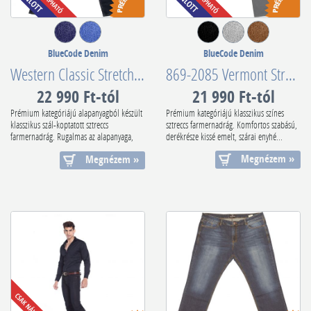
BlueCode Denim
BlueCode Denim
Western Classic Stretch Blue Variant
869-2085 Vermont Stretch Original Gabardin Style
22 990 Ft-tól
21 990 Ft-tól
Prémium kategóriájú alapanyagból készült
Prémium kategóriájú klasszikus színes
klasszikus szál-koptatott sztreccs
sztreccs farmernadrág. Komfortos szabású,
farmernadrág. Rugalmas az alapanyaga,
derékrésze kissé emelt, szárai enyhé...
de...
Megnézem »
Megnézem »