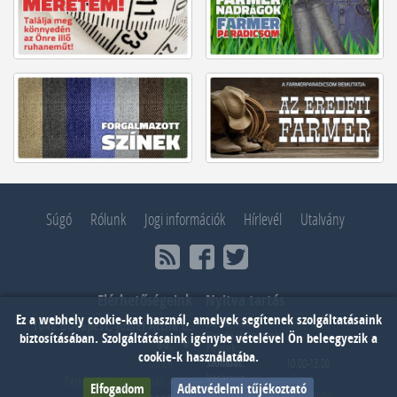
Súgó
Rólunk
Jogi információk
Hírlevél
Utalvány
Elérhetőségeink
Nyitva tartás
Ez a webhely cookie-kat használ, amelyek segítenek szolgáltatásaink
Hétfő, Kedd,
10.00-18.00
1042 Budapest, József Attila u.
Szerda, Csütörtök,
biztosításában. Szolgáltátásaink igénybe vételével Ön beleegyezik a
60.
Péntek:
cookie-k használatába.
pince
Szombat:
10.00-13.00
Vasárnap:
- Zárva -
Térkép és üzenetküldés »
Elfogadom
Adatvédelmi tűjékoztató
Webáruház:
éjjel - nappal