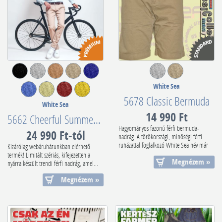
White Sea
5678 Classic Bermuda
White Sea
14 990 Ft
5662 Cheerful Summer Edition
Hagyományos fazonú férfi bermuda-
24 990 Ft-tól
nadrág. A törökországi, minőségi férfi
ruházattal foglalkozó White Sea név már
Kizárólag webáruházunkban elérhető
ismer...
termék! Limitált szériás, kifejezetten a
Megnézem »
nyárra készült trendi férfi nadrág, amel...
Megnézem »