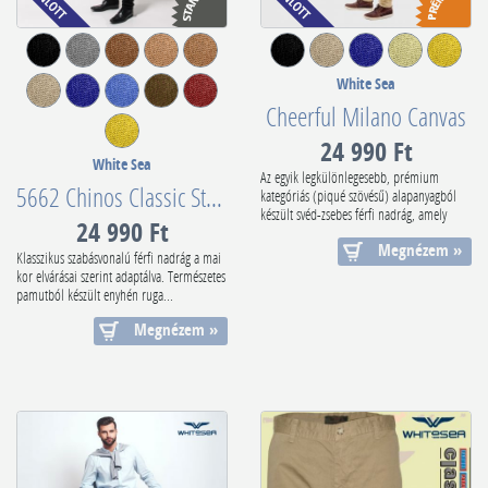
White Sea
Cheerful Milano Canvas
24 990 Ft
White Sea
Az egyik legkülönlegesebb, prémium
5662 Chinos Classic Stretch Cheerful
kategóriás (piqué szövésű) alapanyagból
készült svéd-zsebes férfi nadrág, amely
24 990 Ft
mi...
Megnézem »
Klasszikus szabásvonalú férfi nadrág a mai
kor elvárásai szerint adaptálva. Természetes
pamutból készült enyhén ruga...
Megnézem »