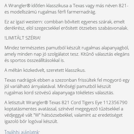
A Wrangler® időtlen klasszikusa a Texas vagy más néven 821-
es modellszámú rugalmas férfi farmernadrág.
Ez az igazi western: combban bővített egyenes szárak, emelt
derékrész, elöl szegecsekkel erősített ötzsebes szabásvonalak.
!LIMITÁLT SZÉRIA!
Mindez természetes pamutból készült rugalmas alapanyagból,
amely minden nap jó szolgálatot tesz. Kitűnő választás elegáns
és sportos összeállításokkal is.
A méltán közkedvelt, szeretett klasszikus.
Texas nadrágok ebben a szezonban frissültek fel mogyoró egy
jól variálható árnyalatával. Minőségi pamutból készült
rugalmas kord szövésű alapanyaga tökéletes választás.
A letisztult Wrangler® Texas 821 Cord Tigers Eye 112356790
koptatásmentes avatással, színével megegyező tűzésekkel a
védjeggyé vált "W" hátsózsebekkel, valamint az eredetiséget
igazoló bőr logóval készült.
További ajánlatok: