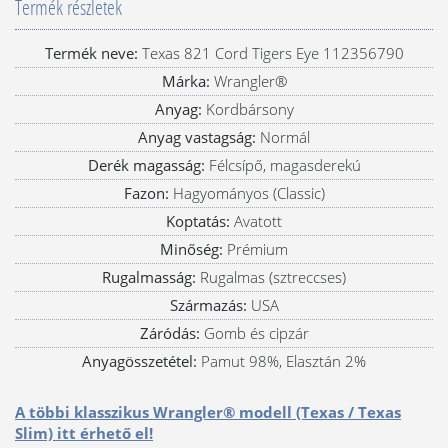
Termék részletek
Termék neve:
Texas 821 Cord Tigers Eye 112356790
Márka:
Wrangler®
Anyag:
Kordbársony
Anyag vastagság:
Normál
Derék magasság:
Félcsípő, magasderekú
Fazon:
Hagyományos (Classic)
Koptatás:
Avatott
Minőség:
Prémium
Rugalmasság:
Rugalmas (sztreccses)
Származás:
USA
Záródás:
Gomb és cipzár
Anyagösszetétel:
Pamut 98%, Elasztán 2%
A többi klasszikus Wrangler® modell (Texas / Texas
Slim) itt érhető el!