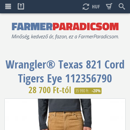
HUF
FARMER
PARADICSOM
Minőség, kedvező ár, fazon, ez a FarmerParadicsom.
Wrangler®
Texas 821 Cord
Tigers Eye 112356790
28 700 Ft-tól
35 990 Ft
-20%