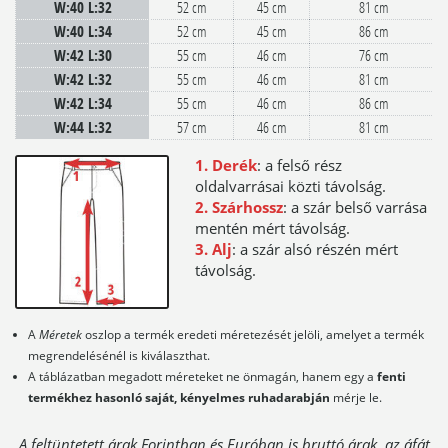
W:40 L:32
52 cm
45 cm
81 cm
W:40 L:34
52 cm
45 cm
86 cm
W:42 L:30
55 cm
46 cm
76 cm
W:42 L:32
55 cm
46 cm
81 cm
W:42 L:34
55 cm
46 cm
86 cm
W:44 L:32
57 cm
46 cm
81 cm
1. Derék
: a felső rész
oldalvarrásai közti távolság.
2. Szárhossz
: a szár belső varrása
mentén mért távolság.
3. Alj
: a szár alsó részén mért
távolság.
A
Méretek
oszlop a termék eredeti méretezését jelöli, amelyet a termék
megrendelésénél is kiválaszthat.
A táblázatban megadott méreteket ne önmagán, hanem egy a
fenti
termékhez hasonló saját, kényelmes ruhadarabján
mérje le.
A feltüntetett árak Forintban és Euróban is bruttó árak, az áfát