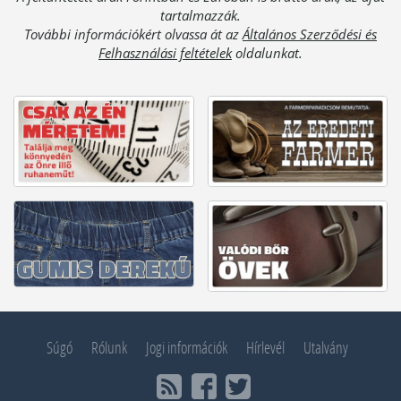
tartalmazzák.
További információkért olvassa át az
Általános Szerződési és
Felhasználási feltételek
oldalunkat.
Súgó
Rólunk
Jogi információk
Hírlevél
Utalvány