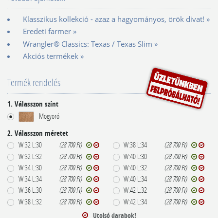
Klasszikus kollekció - azaz a hagyományos, örök divat! »
Eredeti farmer »
Wrangler® Classics: Texas / Texas Slim »
Akciós termékek »
Termék rendelés
1. Válasszon színt
Mogyoró
2. Válasszon méretet
W:32 L:30
(28 700 Ft)
W:38 L:34
(28 700 Ft)
W:32 L:32
(28 700 Ft)
W:40 L:30
(28 700 Ft)
W:34 L:30
(28 700 Ft)
W:40 L:32
(28 700 Ft)
W:34 L:34
(28 700 Ft)
W:40 L:34
(28 700 Ft)
W:36 L:30
(28 700 Ft)
W:42 L:32
(28 700 Ft)
W:38 L:32
(28 700 Ft)
W:42 L:34
(28 700 Ft)
Utolsó darabok!