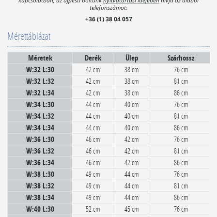
telefonszámot:
+36 (1) 38 04 057
Mérettáblázat
Méretek
Derék
Ülep
Szárhossz
W:32 L:30
42 cm
38 cm
76 cm
W:32 L:32
42 cm
38 cm
81 cm
W:32 L:34
42 cm
38 cm
86 cm
W:34 L:30
44 cm
40 cm
76 cm
W:34 L:32
44 cm
40 cm
81 cm
W:34 L:34
44 cm
40 cm
86 cm
W:36 L:30
46 cm
42 cm
76 cm
W:36 L:32
46 cm
42 cm
81 cm
W:36 L:34
46 cm
42 cm
86 cm
W:38 L:30
49 cm
44 cm
76 cm
W:38 L:32
49 cm
44 cm
81 cm
W:38 L:34
49 cm
44 cm
86 cm
W:40 L:30
52 cm
45 cm
76 cm