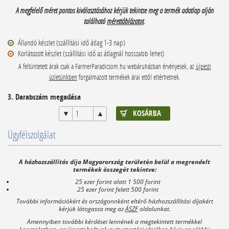
A megfelelő méret pontos kiválasztásához kérjük tekintse meg a termék adatlap alján
található
mérettáblázatot
.
Állandó készlet (szállítási idő átlag 1-3 nap)
Korlátozott készlet (szállítási idő az átlagnál hosszabb lehet)
A feltüntetett árak csak a FarmerParadicsom.hu webáruházban érvényesek, az
újpesti
üzletünkben
forgalmazott termékek árai ettől eltérhetnek.
3. Darabszám megadása
Ügyfélszolgálat
A házhozszállítás díja Magyarország területén belül a megrendelt
termékek összegét tekintve:
25 ezer forint alatt 1 500 forint
25 ezer forint felett 500 forint
További információkért és országonnként eltérő házhozszállítási díjakért
kérjük látogassa meg az
ÁSZF
oldalunkat.
Amennyiben további kérdései lennének a megtekintett termékkel
kapcsolatban, az újpesti boltunk
nyitvatartási idejében
hívja az alábbi