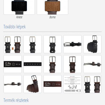
Fekete
Barna
További képek
Termék részletek