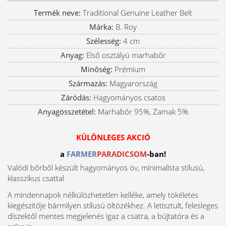
Termék neve:
Traditional Genuine Leather Belt
Márka:
B. Roy
Szélesség:
4 cm
Anyag:
Első osztályú marhabőr
Minőség:
Prémium
Származás:
Magyarország
Záródás:
Hagyományos csatos
Anyagösszetétel:
Marhabőr 95%, Zamak 5%
KÜLÖNLEGES AKCIÓ
a
FARMER
PARADICSOM
-ban!
Valódi bőrből készült hagyományos öv, minimalista stílusú,
klasszikus csattal
A mindennapok nélkülözhetetlen kelléke, amely tökéletes
kiegészítője bármilyen stílusú öltözékhez. A letisztult, felesleges
díszektől mentes megjelenés igaz a csatra, a bújtatóra és a