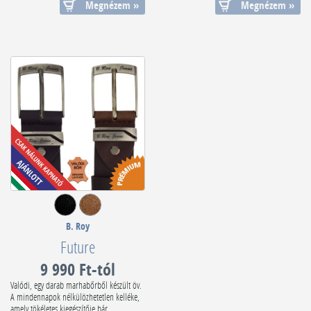
Megnézem »
Megnézem »
B. Roy
Future
9 990 Ft-tól
Valódi, egy darab marhabőrből készült öv.
A mindennapok nélkülözhetetlen kelléke,
amely tökéletes kiegészítője bár...