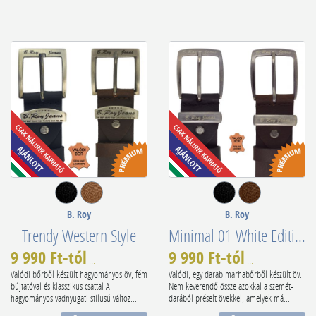
B. Roy
B. Roy
Trendy Western Style
Minimal 01 White Edition
9 990 Ft-tól
9 990 Ft-tól
10 990 Ft
-9%
11 990 Ft
-17%
Valódi bőrből készült hagyományos öv, fém
Valódi, egy darab marhabőrből készült öv.
bújtatóval és klasszikus csattal A
Nem keverendő össze azokkal a szemét-
hagyományos vadnyugati stílusú változ...
darából préselt övekkel, amelyek má...