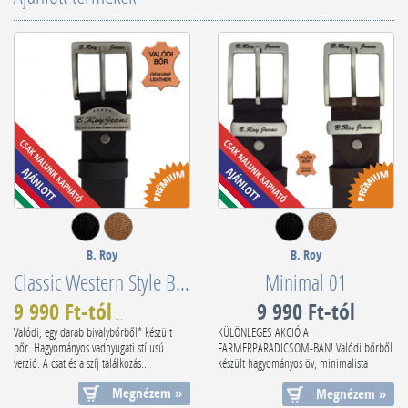
B. Roy
B. Roy
Classic Western Style Belt
Minimal 01
9 990 Ft-tól
9 990 Ft-tól
14 990 Ft
-33%
Valódi, egy darab bivalybőrből* készült
KÜLÖNLEGES AKCIÓ A
bőr. Hagyományos vadnyugati stílusú
FARMERPARADICSOM-BAN! Valódi bőrből
verzió. A csat és a szíj találkozás...
készült hagyományos öv, minimalista
stílusú, klasszikus csatt...
Megnézem »
Megnézem »