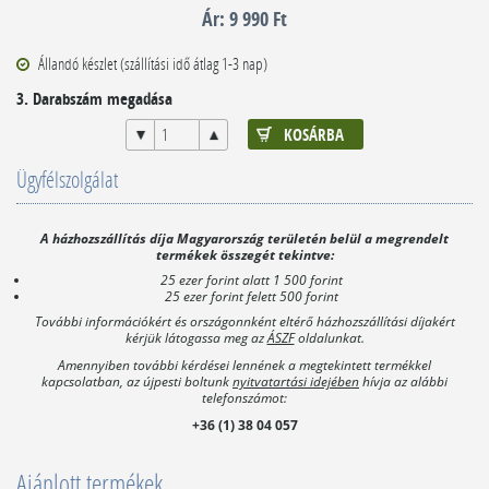
9 990 Ft
Állandó készlet (szállítási idő átlag 1-3 nap)
3. Darabszám megadása
Ügyfélszolgálat
A házhozszállítás díja Magyarország területén belül a megrendelt
termékek összegét tekintve:
25 ezer forint alatt 1 500 forint
25 ezer forint felett 500 forint
További információkért és országonnként eltérő házhozszállítási díjakért
kérjük látogassa meg az
ÁSZF
oldalunkat.
Amennyiben további kérdései lennének a megtekintett termékkel
kapcsolatban, az újpesti boltunk
nyitvatartási idejében
hívja az alábbi
telefonszámot:
+36 (1) 38 04 057
Ajánlott termékek