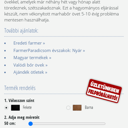
övekkel, amelyek már néhány hét vagy hónap alatt
töredeznek, szétszakadoznak. Ezt a hagyományos eljárással
készült, nem vékonyított marhabőr övet 5-10 évig probléma
mentesen használhatja.
További ajánlatok:
Eredeti farmer »
FarmerParadicsom évszakok: Nyár »
Magyar termékek »
Valódi bőr övek »
Ajándék ötletek »
Termék rendelés
1. Válasszon színt
Fekete
Barna
2. Adja meg méretét
50