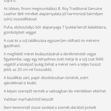
szíjra is.
Az ízléses, finom megmunkálású B. Roy Traditional Genuine
Leather Belt mindkét alapárnyalata jól harmonizál bármilyen
színű összeállítással.
Puha, elsőosztályú bőr alapanyaga 7 lyukkal került kialakításra,
gömbölyített véggel.
A csat és a szíj találkozása egyszerűen oldható és méretre
igazítható.
A megfelelő méret kiválasztásánál a derékméretét vegye
figyelembe, vagy egy kényelmes övét mérje le a szíj csat felőli
végétől a középső lyukig (tehát a méret nem a teljes hosszt
jelöli, az 20 cm-rel hosszabb).
A kiszállítás zárt, papír díszdobozban történik, ezért
ajándéknak is kiváló.
A képen szereplő termék a valóságban kis mértékben eltérhet
Valóban marhabőrből készült!
Nem keverendő össze azokkal a szemét-darából préselt