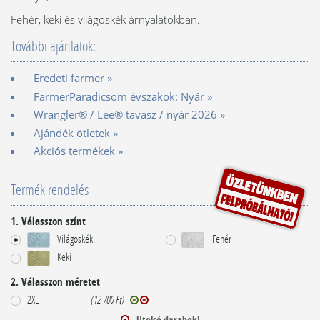
Fehér, keki és világoskék árnyalatokban.
További ajánlatok:
Eredeti farmer »
FarmerParadicsom évszakok: Nyár »
Wrangler® / Lee® tavasz / nyár 2026 »
Ajándék ötletek »
Akciós termékek »
Termék rendelés
1. Válasszon színt
Világoskék
Fehér
Keki
2. Válasszon méretet
2XL
(12 700 Ft)
Utolsó darabok!