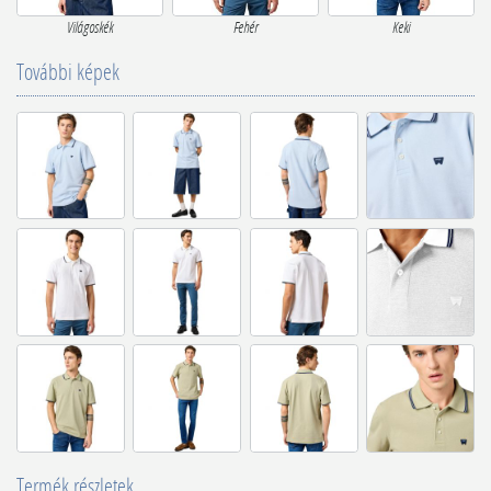
Világoskék
Fehér
Keki
További képek
Termék részletek