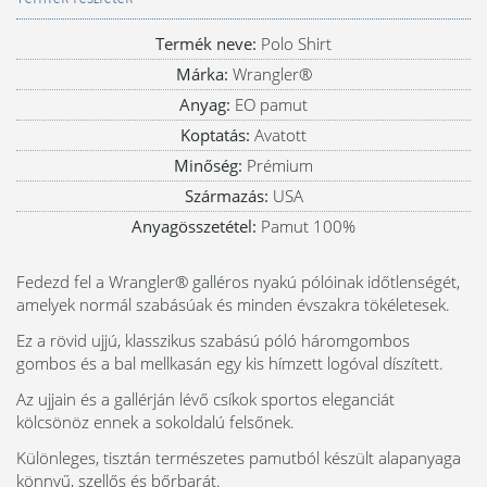
Termék neve:
Polo Shirt
Márka:
Wrangler®
Anyag:
EO pamut
Koptatás:
Avatott
Minőség:
Prémium
Származás:
USA
Anyagösszetétel:
Pamut 100%
Fedezd fel a Wrangler® galléros nyakú pólóinak időtlenségét,
amelyek normál szabásúak és minden évszakra tökéletesek.
Ez a rövid ujjú, klasszikus szabású póló háromgombos
gombos és a bal mellkasán egy kis hímzett logóval díszített.
Az ujjain és a gallérján lévő csíkok sportos eleganciát
kölcsönöz ennek a sokoldalú felsőnek.
Különleges, tisztán természetes pamutból készült alapanyaga
könnyű, szellős és bőrbarát.