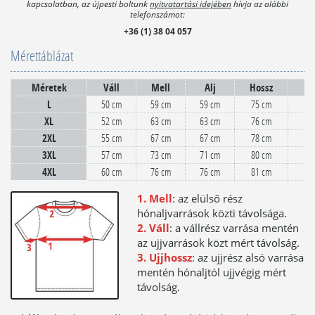
kapcsolatban, az újpesti boltunk
nyitvatartási idejében
hívja az alábbi
telefonszámot:
+36 (1) 38 04 057
Mérettáblázat
Méretek
Váll
Mell
Alj
Hossz
U
L
50 cm
59 cm
59 cm
75 cm
XL
52 cm
63 cm
63 cm
76 cm
2XL
55 cm
67 cm
67 cm
78 cm
3XL
57 cm
73 cm
71 cm
80 cm
4XL
60 cm
76 cm
76 cm
81 cm
1. Mell
: az elülső rész
hónaljvarrások közti távolsága.
2. Váll
: a vállrész varrása mentén
az ujjvarrások közt mért távolság.
3. Ujjhossz
: az ujjrész alsó varrása
mentén hónaljtól ujjvégig mért
távolság.