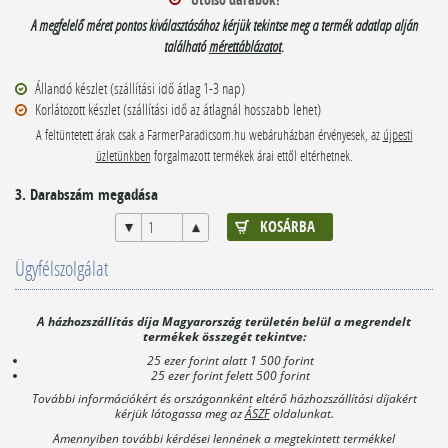
A megfelelő méret pontos kiválasztásához kérjük tekintse meg a termék adatlap alján
található
mérettáblázatot
.
Állandó készlet (szállítási idő átlag 1-3 nap)
Korlátozott készlet (szállítási idő az átlagnál hosszabb lehet)
A feltüntetett árak csak a FarmerParadicsom.hu webáruházban érvényesek, az
újpesti
üzletünkben
forgalmazott termékek árai ettől eltérhetnek.
3. Darabszám megadása
Ügyfélszolgálat
A házhozszállítás díja Magyarország területén belül a megrendelt
termékek összegét tekintve:
25 ezer forint alatt 1 500 forint
25 ezer forint felett 500 forint
További információkért és országonnként eltérő házhozszállítási díjakért
kérjük látogassa meg az
ÁSZF
oldalunkat.
Amennyiben további kérdései lennének a megtekintett termékkel