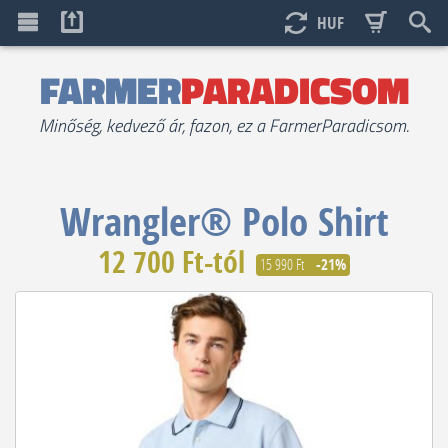
HUF
FARMER
PARADICSOM
Minőség, kedvező ár, fazon, ez a FarmerParadicsom.
Wrangler®
Polo Shirt
12 700 Ft-tól
15 990 Ft
-21%