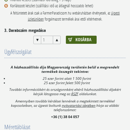
Korlátozott készlet (szállítási idő az átlagnál hosszabb lehet)
A feltüntetett árak csak a FarmerParadicsom.hu webáruházban érvényesek, az
újpesti
üzletünkben
forgalmazott termékek árai ettől eltérhetnek.
3. Darabszám megadása
Ügyfélszolgálat
A házhozszállítás díja Magyarország területén belül a megrendelt
termékek összegét tekintve:
25 ezer forint alatt 1 500 forint
25 ezer forint felett 500 forint
További információkért és országonnként eltérő házhozszállítási díjakért
kérjük látogassa meg az
ÁSZF
oldalunkat.
Amennyiben további kérdései lennének a megtekintett termékkel
kapcsolatban, az újpesti boltunk
nyitvatartási idejében
hívja az alábbi
telefonszámot:
+36 (1) 38 04 057
Mérettáblázat