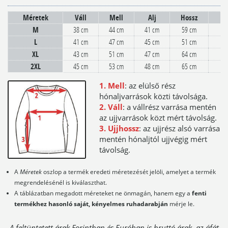
Méretek
Váll
Mell
Alj
Hossz
U
M
38 cm
44 cm
41 cm
59 cm
L
41 cm
47 cm
45 cm
51 cm
XL
43 cm
51 cm
47 cm
64 cm
2XL
45 cm
53 cm
48 cm
65 cm
1. Mell
: az elülső rész
hónaljvarrások közti távolsága.
2. Váll
: a vállrész varrása mentén
az ujjvarrások közt mért távolság.
3. Ujjhossz
: az ujjrész alsó varrása
mentén hónaljtól ujjvégig mért
távolság.
A
Méretek
oszlop a termék eredeti méretezését jelöli, amelyet a termék
megrendelésénél is kiválaszthat.
A táblázatban megadott méreteket ne önmagán, hanem egy a
fenti
termékhez hasonló saját, kényelmes ruhadarabján
mérje le.
A feltüntetett árak Forintban és Euróban is bruttó árak, az áfát