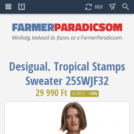
HUF
FARMER
PARADICSOM
Minőség, kedvező ár, fazon, ez a FarmerParadicsom.
Desigual.
Tropical Stamps
Sweater 25SWJF32
29 990 Ft
34 990 Ft
-14%