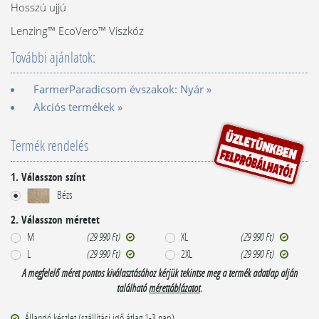
Hosszú ujjú
Lenzing™ EcoVero™ Viszkóz
További ajánlatok:
FarmerParadicsom évszakok: Nyár »
Akciós termékek »
Termék rendelés
1. Válasszon színt
Bézs
2. Válasszon méretet
M
(29 990 Ft)
XL
(29 990 Ft)
L
(29 990 Ft)
2XL
(29 990 Ft)
A megfelelő méret pontos kiválasztásához kérjük tekintse meg a termék adatlap alján
található
mérettáblázatot
.
Állandó készlet (szállítási idő átlag 1-3 nap)