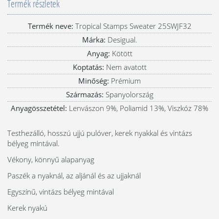
Termék részletek
Termék neve:
Tropical Stamps Sweater 25SWJF32
Márka:
Desigual.
Anyag:
Kötött
Koptatás:
Nem avatott
Minőség:
Prémium
Származás:
Spanyolország
Anyagösszetétel:
Lenvászon 9%, Poliamid 13%, Viszkóz 78%
Testhezálló, hosszú ujjú pulóver, kerek nyakkal és vintázs
bélyeg mintával.
Vékony, könnyű alapanyag
Paszék a nyaknál, az aljánál és az ujjaknál
Egyszínű, vintázs bélyeg mintával
Kerek nyakú