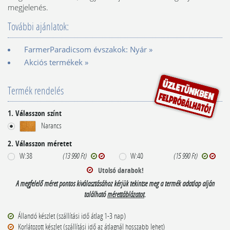
megjelenés.
További ajánlatok:
FarmerParadicsom évszakok: Nyár »
Akciós termékek »
Termék rendelés
1. Válasszon színt
Narancs
2. Válasszon méretet
W:38
(13 990 Ft)
W:40
(15 990 Ft)
Utolsó darabok!
A megfelelő méret pontos kiválasztásához kérjük tekintse meg a termék adatlap alján
található
mérettáblázatot
.
Állandó készlet (szállítási idő átlag 1-3 nap)
Korlátozott készlet (szállítási idő az átlagnál hosszabb lehet)