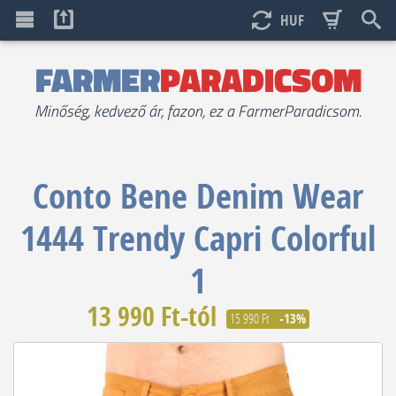
HUF
FARMER
PARADICSOM
Minőség, kedvező ár, fazon, ez a FarmerParadicsom.
Conto Bene Denim Wear
1444 Trendy Capri Colorful
1
13 990 Ft-tól
15 990 Ft
-13%