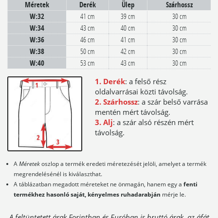
Méretek
Derék
Ülep
Szárhossz
W:32
41 cm
39 cm
30 cm
W:34
43 cm
40 cm
30 cm
W:36
46 cm
41 cm
30 cm
W:38
50 cm
42 cm
30 cm
W:40
53 cm
43 cm
30 cm
1. Derék
: a felső rész
oldalvarrásai közti távolság.
2. Szárhossz
: a szár belső varrása
mentén mért távolság.
3. Alj
: a szár alsó részén mért
távolság.
A
Méretek
oszlop a termék eredeti méretezését jelöli, amelyet a termék
megrendelésénél is kiválaszthat.
A táblázatban megadott méreteket ne önmagán, hanem egy a
fenti
termékhez hasonló saját, kényelmes ruhadarabján
mérje le.
A feltüntetett árak Forintban és Euróban is bruttó árak, az áfát