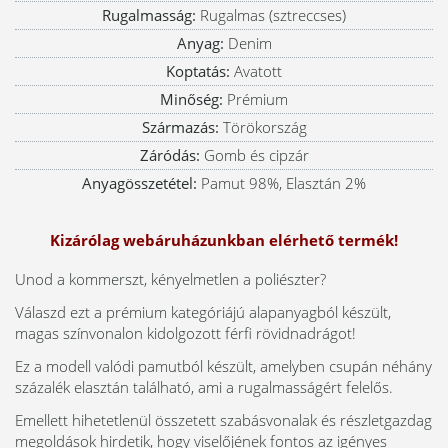
Rugalmasság:
Rugalmas (sztreccses)
Anyag:
Denim
Koptatás:
Avatott
Minőség:
Prémium
Származás:
Törökország
Záródás:
Gomb és cipzár
Anyagösszetétel:
Pamut 98%, Elasztán 2%
Kizárólag webáruházunkban elérhető termék!
Unod a kommerszt, kényelmetlen a poliészter?
Válaszd ezt a prémium kategóriájú alapanyagból készült,
magas színvonalon kidolgozott férfi rövidnadrágot!
Ez a modell valódi pamutból készült, amelyben csupán néhány
százalék elasztán található, ami a rugalmasságért felelős.
Emellett hihetetlenül összetett szabásvonalak és részletgazdag
megoldások hirdetik, hogy viselőjének fontos az igényes