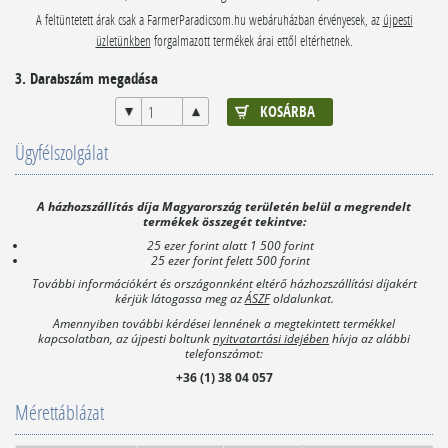
A feltüntetett árak csak a FarmerParadicsom.hu webáruházban érvényesek, az
újpesti
üzletünkben
forgalmazott termékek árai ettől eltérhetnek.
3. Darabszám megadása
Ügyfélszolgálat
A házhozszállítás díja Magyarország területén belül a megrendelt
termékek összegét tekintve:
25 ezer forint alatt 1 500 forint
25 ezer forint felett 500 forint
További információkért és országonnként eltérő házhozszállítási díjakért
kérjük látogassa meg az
ÁSZF
oldalunkat.
Amennyiben további kérdései lennének a megtekintett termékkel
kapcsolatban, az újpesti boltunk
nyitvatartási idejében
hívja az alábbi
telefonszámot:
+36 (1) 38 04 057
Mérettáblázat