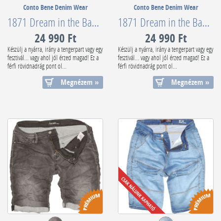
Conto Bene Denim Wear
Conto Bene Denim Wear
1871 Dream in the Bahamas
1871 Dream in the Bahamas Classic Edition
24 990 Ft
24 990 Ft
Készülj a nyárra, irány a tengerpart vagy egy
Készülj a nyárra, irány a tengerpart vagy egy
fesztivál... vagy ahol jól érzed magad! Ez a
fesztivál... vagy ahol jól érzed magad! Ez a
férfi rövidnadrág pont ol...
férfi rövidnadrág pont ol...
Megnézem »
Megnézem »