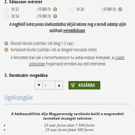
2. Válasszon méretet
W:32
(19 990 Ft)
W:36
(19 990 Ft)
W:34
(19 990 Ft)
A megfelelő méret pontos kiválasztásához kérjük tekintse meg a termék adatlap alján
található
mérettáblázatot
.
Állandó készlet (szállítási idő átlag 1-3 nap)
Korlátozott készlet (szállítási idő az átlagnál hosszabb lehet)
A feltüntetett árak csak a FarmerParadicsom.hu webáruházban érvényesek, az
újpesti
üzletünkben
forgalmazott termékek árai ettől eltérhetnek.
3. Darabszám megadása
Ügyfélszolgálat
A házhozszállítás díja Magyarország területén belül a megrendelt
termékek összegét tekintve:
25 ezer forint alatt 1 500 forint
25 ezer forint felett 500 forint