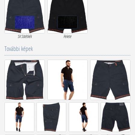
SK Sötétkék
Fekete
További képek