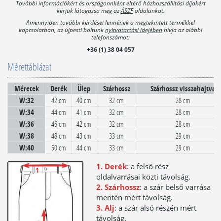
További információkért és országonnként eltérő házhozszállítási díjakért
kérjük látogassa meg az
ÁSZF
oldalunkat.
Amennyiben további kérdései lennének a megtekintett termékkel
kapcsolatban, az újpesti boltunk
nyitvatartási idejében
hívja az alábbi
telefonszámot:
+36 (1) 38 04 057
Mérettáblázat
Méretek
Derék
Ülep
Szárhossz
Szárhossz visszahajtva
W:32
42 cm
40 cm
32 cm
28 cm
W:34
44 cm
41 cm
32 cm
28 cm
W:36
46 cm
42 cm
32 cm
28 cm
W:38
48 cm
43 cm
33 cm
29 cm
W:40
50 cm
44 cm
33 cm
29 cm
1. Derék
: a felső rész
oldalvarrásai közti távolság.
2. Szárhossz
: a szár belső varrása
mentén mért távolság.
3. Alj
: a szár alsó részén mért
távolság.