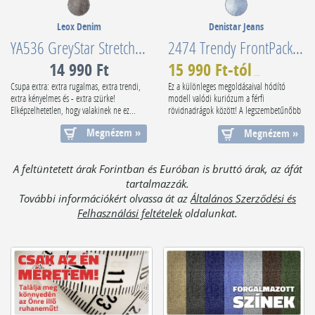
Leox Denim
Denistar Jeans
YA536 GreyStar Stretch Capri
2474 Trendy FrontPacket Stretch Capri
14 990 Ft
15 990 Ft-tól
19 900 Ft
-2
Csupa extra: extra rugalmas, extra trendi,
Ez a különleges megoldásaival hódító
extra kényelmes és - extra szürke!
modell valódi kuriózum a férfi
Elképzelhetetlen, hogy valakinek ne ez...
rövidnadrágok között! A legszembetűnőbb
jellem...
Megnézem »
Megnézem »
A feltüntetett árak Forintban és Euróban is bruttó árak, az áfát
tartalmazzák.
További információkért olvassa át az
Általános Szerződési és
Felhasználási feltételek
oldalunkat.