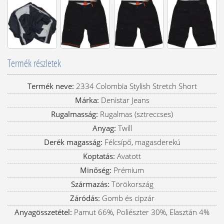
Termék részletek
Termék neve:
2334 Colombia Stylish Stretch Short
Márka:
Denistar Jeans
Rugalmasság:
Rugalmas (sztreccses)
Anyag:
Twill
Derék magasság:
Félcsípő, magasderekú
Koptatás:
Avatott
Minőség:
Prémium
Származás:
Törökország
Záródás:
Gomb és cipzár
Anyagösszetétel:
Pamut 66%, Poliészter 30%, Elasztán 4%