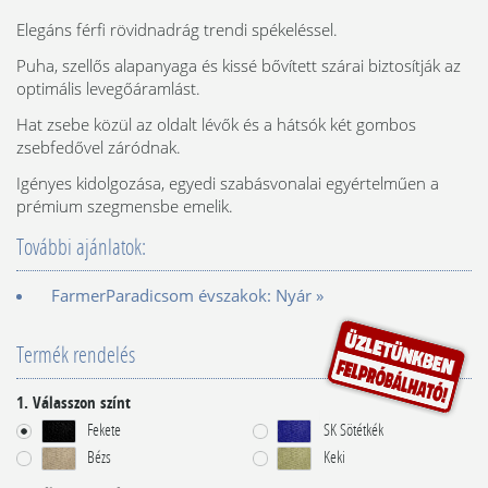
Elegáns férfi rövidnadrág trendi spékeléssel.
Puha, szellős alapanyaga és kissé bővített szárai biztosítják az
optimális levegőáramlást.
Hat zsebe közül az oldalt lévők és a hátsók két gombos
zsebfedővel záródnak.
Igényes kidolgozása, egyedi szabásvonalai egyértelműen a
prémium szegmensbe emelik.
További ajánlatok:
FarmerParadicsom évszakok: Nyár »
Termék rendelés
1. Válasszon színt
Fekete
SK Sötétkék
Bézs
Keki