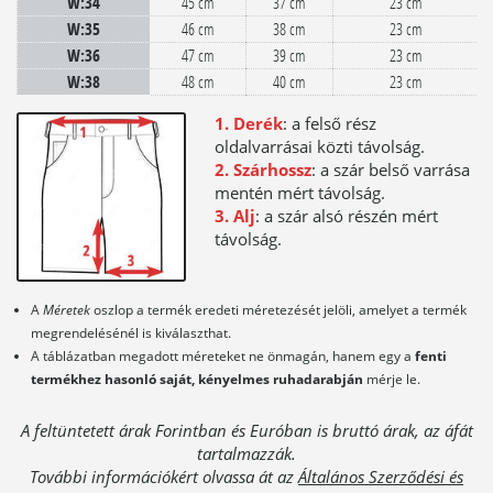
W:34
45 cm
37 cm
23 cm
W:35
46 cm
38 cm
23 cm
W:36
47 cm
39 cm
23 cm
W:38
48 cm
40 cm
23 cm
1. Derék
: a felső rész
oldalvarrásai közti távolság.
2. Szárhossz
: a szár belső varrása
mentén mért távolság.
3. Alj
: a szár alsó részén mért
távolság.
A
Méretek
oszlop a termék eredeti méretezését jelöli, amelyet a termék
megrendelésénél is kiválaszthat.
A táblázatban megadott méreteket ne önmagán, hanem egy a
fenti
termékhez hasonló saját, kényelmes ruhadarabján
mérje le.
A feltüntetett árak Forintban és Euróban is bruttó árak, az áfát
tartalmazzák.
További információkért olvassa át az
Általános Szerződési és