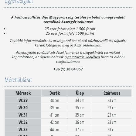
Ügyfélszolgálat
A házhozszállítás díja Magyarország területén belül a megrendelt
termékek összegét tekintve:
25 ezer forint alatt 1 500 forint
25 ezer forint felett 500 forint
További információkért és országonnként eltérő házhozszállítási díjakért
kérjük látogassa meg az
ÁSZF
oldalunkat.
Amennyiben további kérdései lennének a megtekintett termékkel
kapcsolatban, az újpesti boltunk
nyitvatartási idejében
hívja az alábbi
telefonszámot:
+36 (1) 38 04 057
Mérettáblázat
Méretek
Derék
Ülep
Szárhossz
W:29
38 cm
34 cm
23 cm
W:30
39 cm
35 cm
23 cm
W:31
41 cm
35 cm
23 cm
W:32
42 cm
36 cm
23 cm
W:33
44 cm
37 cm
23 cm