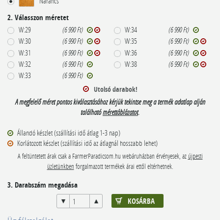
Narancs
2. Válasszon méretet
W:29
(6 990 Ft)
W:34
(6 990 Ft)
W:30
(6 990 Ft)
W:35
(6 990 Ft)
W:31
(6 990 Ft)
W:36
(6 990 Ft)
W:32
(6 990 Ft)
W:38
(6 990 Ft)
W:33
(6 990 Ft)
Utolsó darabok!
A megfelelő méret pontos kiválasztásához kérjük tekintse meg a termék adatlap alján
található
mérettáblázatot
.
Állandó készlet (szállítási idő átlag 1-3 nap)
Korlátozott készlet (szállítási idő az átlagnál hosszabb lehet)
A feltüntetett árak csak a FarmerParadicsom.hu webáruházban érvényesek, az
újpesti
üzletünkben
forgalmazott termékek árai ettől eltérhetnek.
3. Darabszám megadása