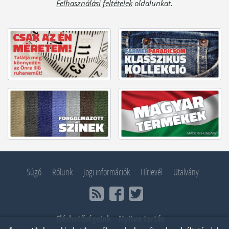
Felhasználási feltételek
oldalunkat.
Súgó
Rólunk
Jogi információk
Hírlevél
Utalvány
Elérhetőségeink
Nyitva tartás