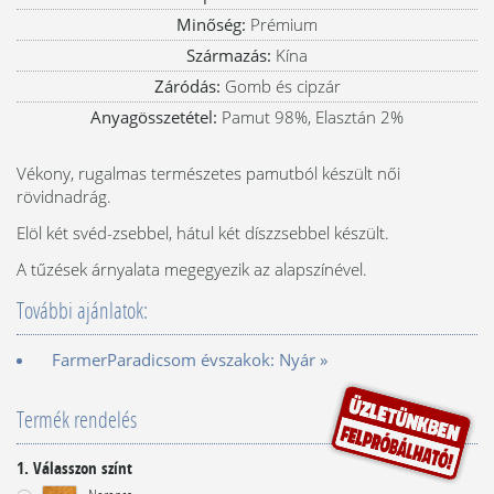
Minőség:
Prémium
Származás:
Kína
Záródás:
Gomb és cipzár
Anyagösszetétel:
Pamut 98%, Elasztán 2%
Vékony, rugalmas természetes pamutból készült női
rövidnadrág.
Elöl két svéd-zsebbel, hátul két díszzsebbel készült.
A tűzések árnyalata megegyezik az alapszínével.
További ajánlatok:
FarmerParadicsom évszakok: Nyár »
Termék rendelés
1. Válasszon színt