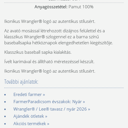
Anyagösszetétel:
Pamut 100%
Ikonikus Wrangler® logó az autentikus stílusért.
Az avató mosással létrehozott dizájnos felülettel és a
klasszikus Wrangler® szlogennel ez a barna színű
baseballsapka hétköznapok elengedhetetlen kiegészítője.
Klasszikus baseball sapka kialakítás.
Ívelt karimával és állítható méretezéssel készült.
Ikonikus Wrangler® logó az autentikus stílusért.
További ajánlatok:
Eredeti farmer »
FarmerParadicsom évszakok: Nyár »
Wrangler® / Lee® tavasz / nyár 2026 »
Ajándék ötletek »
Akciós termékek »