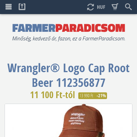
HUF
FARMER
PARADICSOM
Minőség, kedvező ár, fazon, ez a FarmerParadicsom.
Wrangler®
Logo Cap Root
Beer 112356877
11 100 Ft-tól
13 990 Ft
-21%