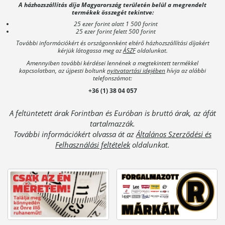
A házhozszállítás díja Magyarország területén belül a megrendelt
termékek összegét tekintve:
25 ezer forint alatt 1 500 forint
25 ezer forint felett 500 forint
További információkért és országonnként eltérő házhozszállítási díjakért
kérjük látogassa meg az
ÁSZF
oldalunkat.
Amennyiben további kérdései lennének a megtekintett termékkel
kapcsolatban, az újpesti boltunk
nyitvatartási idejében
hívja az alábbi
telefonszámot:
+36 (1) 38 04 057
A feltüntetett árak Forintban és Euróban is bruttó árak, az áfát
tartalmazzák.
További információkért olvassa át az
Általános Szerződési és
Felhasználási feltételek
oldalunkat.