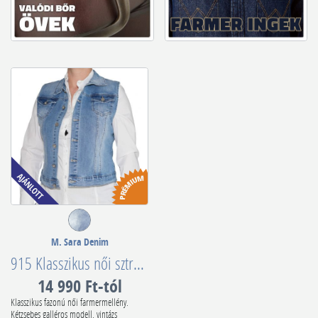
M. Sara Denim
915 Klasszikus női sztreccsmellény
14 990 Ft-tól
Klasszikus fazonú női farmermellény.
Kétzsebes galléros modell, vintázs