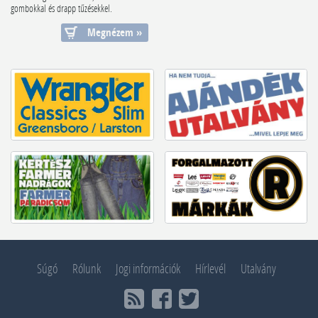
gombokkal és drapp tűzésekkel.
Természe...
Megnézem »
Súgó
Rólunk
Jogi információk
Hírlevél
Utalvány