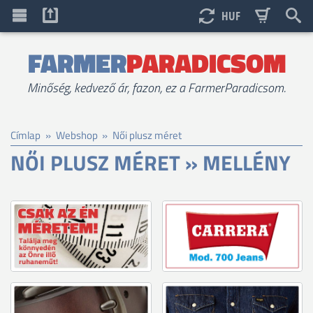
HUF
FARMER
PARADICSOM
Minőség, kedvező ár, fazon, ez a FarmerParadicsom.
Címlap
»
Webshop
»
Női plusz méret
NŐI PLUSZ MÉRET » MELLÉNY