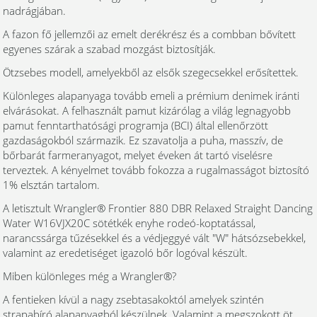
nadrágjában.
A fazon fő jellemzői az emelt derékrész és a combban bővített
egyenes szárak a szabad mozgást biztosítják.
Ötzsebes modell, amelyekből az elsők szegecsekkel erősítettek.
Különleges alapanyaga tovább emeli a prémium denimek iránti
elvárásokat. A felhasznált pamut kizárólag a világ legnagyobb
pamut fenntarthatósági programja (BCI) által ellenőrzött
gazdaságokból származik. Ez szavatolja a puha, masszív, de
bőrbarát farmeranyagot, melyet éveken át tartó viselésre
terveztek. A kényelmet tovább fokozza a rugalmasságot biztosító
1% elsztán tartalom.
A letisztult Wrangler® Frontier 880 DBR Relaxed Straight Dancing
Water W16VJX20C sötétkék enyhe rodeó-koptatással,
narancssárga tűzésekkel és a védjeggyé vált "W" hátsózsebekkel,
valamint az eredetiséget igazoló bőr logóval készült.
Miben különleges még a Wrangler®?
A fentieken kívül a nagy zsebtasakoktól amelyek szintén
strapabíró alapanyagból készülnek. Valamint a megszokott öt