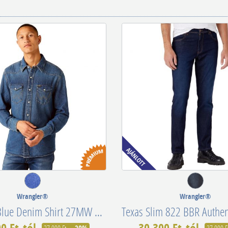
Wrangler®
Wrangler®
Icon Mid Blue Denim Shirt 27MW 1Year W5MSLW924