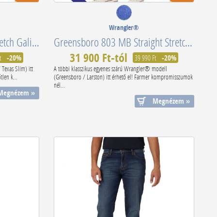
Wrangler®
Texas 821 DB Authentic Stretch Galileo W121OAR24
Greensboro 803 MB Straight Stretch The Stone Ride W15QYI39U-112145840
31 900 Ft-tól
t
-20%
39 990 Ft
-20%
Texas Slim) itt
A többi klasszikus egyenes szárú Wrangler® modell
len k...
(Greensboro / Larston) itt érhető el! Farmer kompromisszumok
nél...
Megnézem »
Megnézem »