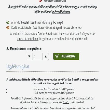
Utolsó darabok!
A megfelelő méret pontos kiválasztásához kérjük tekintse meg a termék adatlap
alján található
mérettáblázatot
.
Állandó készlet (szállítási idő átlag 1-3 nap)
Korlátozott készlet (szállítási idő az átlagnál hosszabb lehet)
A feltüntetett árak csak a FarmerParadicsom.hu webáruházban érvényesek, az
újpesti üzletünkben
forgalmazott termékek árai ettől eltérhetnek.
3. Darabszám megadása
Ügyfélszolgálat
A házhozszállítás díja Magyarország területén belül a megrendelt
termékek összegét tekintve:
25 ezer forint alatt 1 500 forint
25 ezer forint felett 500 forint
További információkért és országonnként eltérő házhozszállítási
díjakért kérjük látogassa meg az
ÁSZF
oldalunkat.
Amennyiben további kérdései lennének a megtekintett termékkel