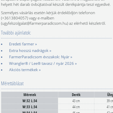
helyett hét darab övbújtatóval készült derékpántja teszi egyedivé.
Személyes vásárlás esetén kérjük érdeklődjön telefonon
(+3613804057) vagy e-mailben
(ugyfelszolgalat@farmerparadicsom.hu) az elérhető készletről.
További ajánlatok:
Eredeti farmer »
Extra hosszú nadrágok »
FarmerParadicsom évszakok: Nyár »
Wrangler® / Lee® tavasz / nyár 2026 »
Akciós termékek »
Mérettáblázat
Méretek
Derék
Üle
W:32 L:34
43 cm
39 c
W:33 L:34
44 cm
41 c
W:34 L:34
46 cm
42 c