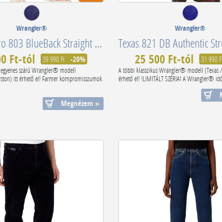
Wrangler®
Wrangler®
Greensboro 803 BlueBack Straight Stretch Day Drifter W15QQ821U
0 Ft-tól
25 500 Ft-tól
39 990 Ft
-20%
31 990 F
us egyenes szárú Wrangler® modell
A többi klasszikus Wrangler® modell (Texas / 
rston) itt érhető el! Farmer kompromisszumok
érhető el! !LIMITÁLT SZÉRIA! A Wrangler® időt
Megnézem »