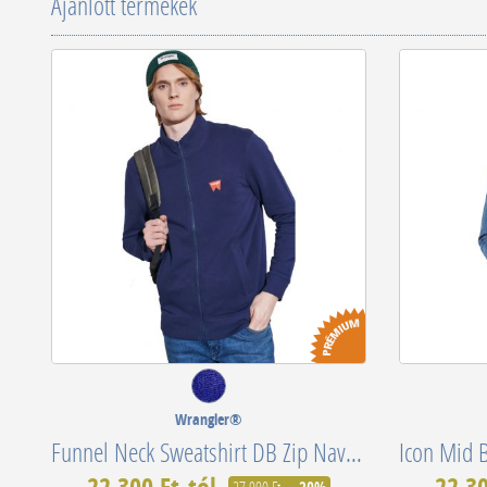
Ajánlott termékek
Wrangler®
Funnel Neck Sweatshirt DB Zip Navy W663HA114