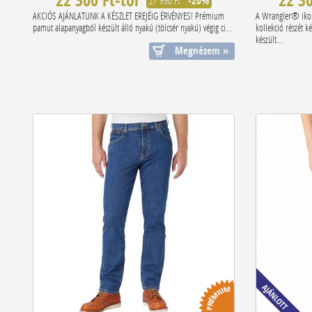
22 300 Ft-tól
22 30
27 990 Ft
-20%
AKCIÓS AJÁNLATUNK A KÉSZLET EREJÉIG ÉRVÉNYES! Prémium
A Wrangler® ikon
pamut alapanyagból készült álló nyakú (tölcsér nyakú) végig ci...
kollekció részét 
készült...
Megnézem »