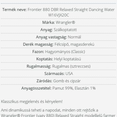
Termék neve:
Frontier 880 DBR Relaxed Straight Dancing Water
W16VJX20C
Márka:
Wrangler®
Anyag:
Szálkoptatott
Anyag vastagság:
Normál
Derék magasság:
Félcsípő, magasderekú
Fazon:
Hagyományos (Classic)
Koptatás:
Helyi koptatású
Rugalmasság:
Rugalmas (sztreccses)
Származás:
USA
Záródás:
Gomb és cipzár
Anyagösszetétel:
Pamut 99%, Elasztán 1%
Klasszikus megjelenés és kényelem!
Ami dinamikussá teheti a napodat, minden ott rejtőzik a
Wrangler® Frontier (vagy 880) Relaxed Straight modelljelű farmer