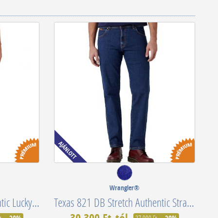
Wrangler®
Texas Slim 822 BBR Authentic Lucky Star W12SAO990
Texas 821 DB Stretch Authentic Straight Darkstone W12133009-112126053