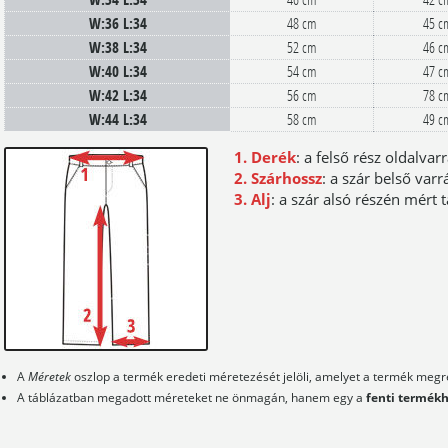
W:36 L:34
48 cm
45 c
W:38 L:34
52 cm
46 c
W:40 L:34
54 cm
47 c
W:42 L:34
56 cm
78 c
W:44 L:34
58 cm
49 c
1. Derék
: a felső rész oldalvar
2. Szárhossz
: a szár belső var
3. Alj
: a szár alsó részén mért 
A
Méretek
oszlop a termék eredeti méretezését jelöli, amelyet a termék megre
A táblázatban megadott méreteket ne önmagán, hanem egy a
fenti termék