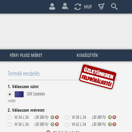
HUF
FÉRFI PLUSZ MÉRET
KIEGÉSZÍTŐK
Termék rendelés
1. Válasszon színt
SKR Sötétkék
rodeó
2. Válasszon méretet
W:34 L:34
(30 300 Ft)
W:38 L:34
(30 300 Ft)
W:36 L:34
(30 300 Ft)
W:42 L:34
(30 300 Ft)