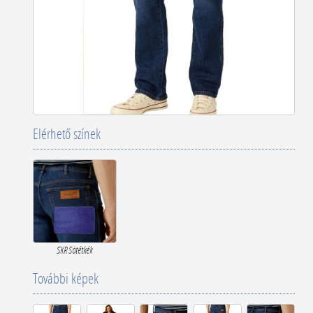
Elérhető színek
SKR Sötétkék
További képek