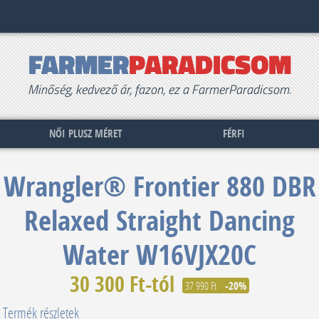
FARMER
PARADICSOM
Minőség, kedvező ár, fazon, ez a FarmerParadicsom.
NŐI PLUSZ MÉRET
FÉRFI
Wrangler®
Frontier 880 DBR
Relaxed Straight Dancing
Water W16VJX20C
30 300 Ft-tól
37 990 Ft
-20%
Termék részletek