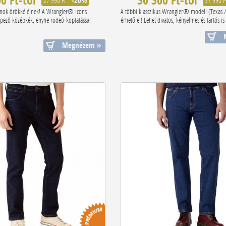
0 Ft-tól
30 300 Ft-tól
27 990 Ft
-20%
37 990 F
ok örökké élnek! A Wrangler® Icons
A többi klasszikus Wrangler® modell (Texas / 
képező középkék, enyhe rodeó-koptatással
érhető el! Lehet divatos, kényelmes és tartós is 
Megnézem »