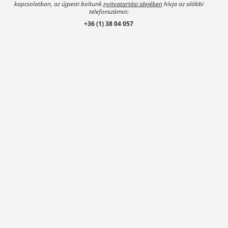
kapcsolatban, az újpesti boltunk
nyitvatartási idejében
hívja az alábbi
telefonszámot:
+36 (1) 38 04 057