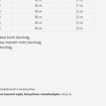
m
86 cm
21 cm
m
86 cm
22 cm
m
86 cm
22 cm
m
86 cm
22 cm
m
86 cm
23 cm
rásai közti távolság.
rása mentén mért távolság.
távolság.
ndelésénél is kiválaszthat.
hez hasonló saját, kényelmes ruhadarabján
mérje le.