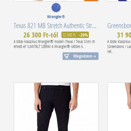
Wrangler®
Texas 821 MB Stretch Authentic Straight Best Rocks W121HR36B
26 300 Ft-tól
31 90
32 990 Ft
-20%
A többi klasszikus Wrangler® modell (Texas / Texas Slim) itt
A többi klasszik
érhető el! !LIMITÁLT SZÉRIA! A Wrangler® időtlen k...
(Greensboro / La
nél...
Megnézem »