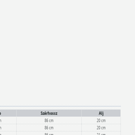
p
Szárhossz
Alj
m
86 cm
20 cm
m
86 cm
20 cm
m
86 cm
21 cm