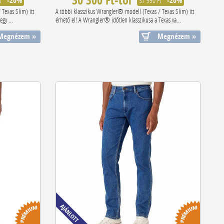
30 300 Ft-tól
t
-20%
37 990 Ft
-20%
Texas Slim) itt
A többi klasszikus Wrangler® modell (Texas / Texas Slim) itt
egy ...
érhető el! A Wrangler® időtlen klasszikusa a Texas va...
Megnézem »
Megnézem »