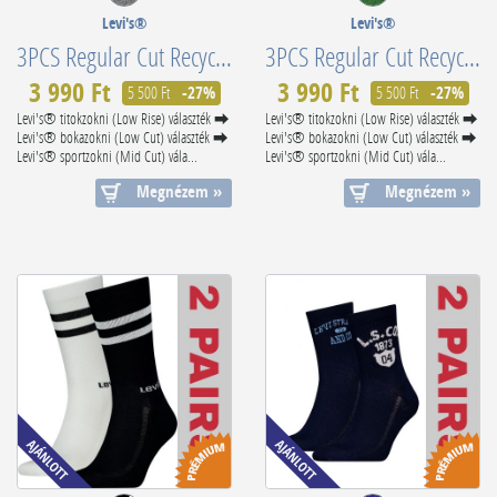
Levi's®
Levi's®
3PCS Regular Cut Recycled Cotton 701224674003
3PCS Regular Cut Recycled Cotton 701224674008
3 990 Ft
3 990 Ft
5 500 Ft
-27%
5 500 Ft
-27%
Levi's® titokzokni (Low Rise) választék ⮕
Levi's® titokzokni (Low Rise) választék ⮕
Levi's® bokazokni (Low Cut) választék ⮕
Levi's® bokazokni (Low Cut) választék ⮕
Levi's® sportzokni (Mid Cut) vála...
Levi's® sportzokni (Mid Cut) vála...
Megnézem »
Megnézem »