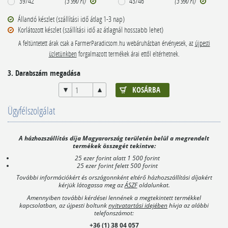
39/42
(3 990 Ft)
43/46
(3 990 Ft)
Állandó készlet (szállítási idő átlag 1-3 nap)
Korlátozott készlet (szállítási idő az átlagnál hosszabb lehet)
A feltüntetett árak csak a FarmerParadicsom.hu webáruházban érvényesek, az
újpesti
üzletünkben
forgalmazott termékek árai ettől eltérhetnek.
3. Darabszám megadása
Ügyfélszolgálat
A házhozszállítás díja Magyarország területén belül a megrendelt
termékek összegét tekintve:
25 ezer forint alatt 1 500 forint
25 ezer forint felett 500 forint
További információkért és országonnként eltérő házhozszállítási díjakért
kérjük látogassa meg az
ÁSZF
oldalunkat.
Amennyiben további kérdései lennének a megtekintett termékkel
kapcsolatban, az újpesti boltunk
nyitvatartási idejében
hívja az alábbi
telefonszámot:
+36 (1) 38 04 057