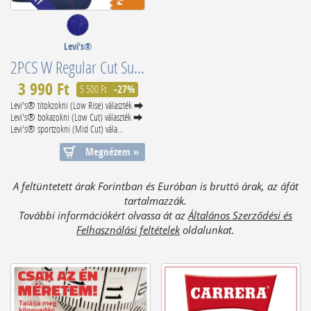
Levi's®
2PCS W Regular Cut Superior Combed Cotton 902012001198
3 990 Ft
5 500 Ft
-27%
Levi's® titokzokni (Low Rise) választék ⮕
Levi's® bokazokni (Low Cut) választék ⮕
Levi's® sportzokni (Mid Cut) vála...
Megnézem »
A feltüntetett árak Forintban és Euróban is bruttó árak, az áfát
tartalmazzák.
További információkért olvassa át az
Általános Szerződési és
Felhasználási feltételek
oldalunkat.