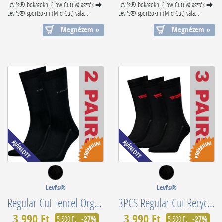
Levi's® bokazokni (Low Cut) választék ⮕
Levi's® bokazokni (Low Cut) választék ⮕
Levi's® sportzokni (Mid Cut) vála...
Levi's® sportzokni (Mid Cut) vála...
Megnézem »
Megnézem »
Levi's®
Levi's®
Regular Cut Tencel Organic Cotton Black 701224675001
3PCS Regular Cut Recycled Cotton 701224674001
3 990 Ft
3 990 Ft
5 500 Ft
-27%
5 500 Ft
-27%