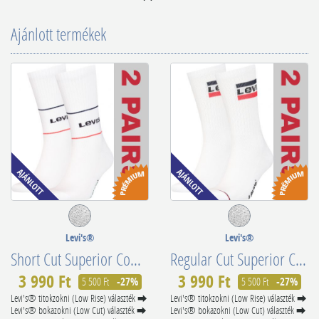
Ajánlott termékek
Levi's®
Levi's®
Short Cut Superior Combed Cotton 701210567010
Regular Cut Superior Confort 902012001001
3 990 Ft
3 990 Ft
5 500 Ft
-27%
5 500 Ft
-27%
Levi's® titokzokni (Low Rise) választék ⮕
Levi's® titokzokni (Low Rise) választék ⮕
Levi's® bokazokni (Low Cut) választék ⮕
Levi's® bokazokni (Low Cut) választék ⮕