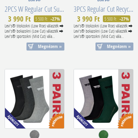
2PCS W Regular Cut Superior Combed Cotton 902012001208
3PCS Regular Cut Recycled Cotton 701224674004
3 990 Ft
3 990 Ft
5 500 Ft
-27%
5 500 Ft
-27%
Levi's® titokzokni (Low Rise) választék ⮕
Levi's® titokzokni (Low Rise) választék ⮕
Levi's® bokazokni (Low Cut) választék ⮕
Levi's® bokazokni (Low Cut) választék ⮕
Levi's® sportzokni (Mid Cut) vála...
Levi's® sportzokni (Mid Cut) vála...
Megnézem »
Megnézem »