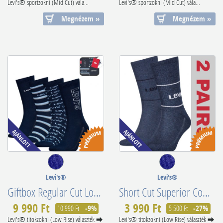
Levi's® sportzokni (Mid Cut) vála...
Levi's® sportzokni (Mid Cut) vála...
Megnézem »
Megnézem »
Levi's®
Levi's®
Giftbox Regular Cut Logo 4x 701229572001804
Short Cut Superior Combed Cotton 701210567011
9 990 Ft
3 990 Ft
10 990 Ft
-9%
5 500 Ft
-27%
Levi's® titokzokni (Low Rise) választék ⮕
Levi's® titokzokni (Low Rise) választék ⮕