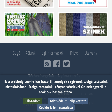
Súgó
Rólunk
Jogi információk
Hírlevél
Utalvány
Elérhetőségeink
Nyitva tartás
Ez a webhely cookie-kat használ, amelyek segítenek szolgáltatásaink
Hétfő, Kedd,
10.00-18.00
1042 Budapest, József Attila u.
Szerda, Csütörtök,
biztosításában. Szolgáltátásaink igénybe vételével Ön beleegyezik a
60.
Péntek:
cookie-k használatába.
pince
Szombat:
10.00-13.00
Vasárnap:
- Zárva -
Térkép és üzenetküldés »
Elfogadom
Adatvédelmi tűjékoztató
Webáruház:
éjjel - nappal
+36 (1) 380 4057
Cookie-k felhasználása