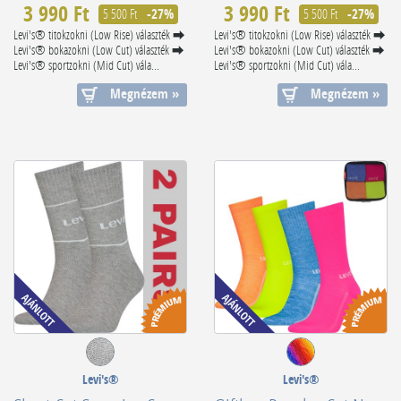
3 990 Ft
3 990 Ft
5 500 Ft
-27%
5 500 Ft
-27%
Levi's® titokzokni (Low Rise) választék ⮕
Levi's® titokzokni (Low Rise) választék ⮕
Levi's® bokazokni (Low Cut) választék ⮕
Levi's® bokazokni (Low Cut) választék ⮕
Levi's® sportzokni (Mid Cut) vála...
Levi's® sportzokni (Mid Cut) vála...
Megnézem »
Megnézem »
Levi's®
Levi's®