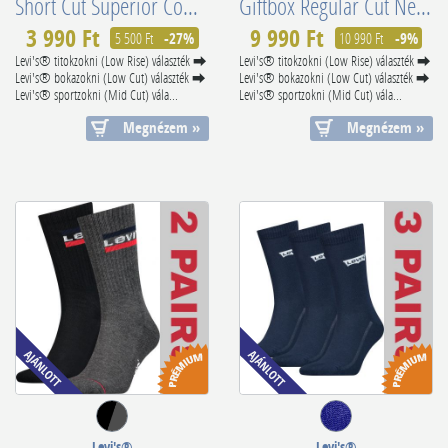
Short Cut Superior Combed Cotton 701210567009
Giftbox Regular Cut Neon 4x 701229574001804
3 990 Ft
9 990 Ft
5 500 Ft
-27%
10 990 Ft
-9%
Levi's® titokzokni (Low Rise) választék ⮕
Levi's® titokzokni (Low Rise) választék ⮕
Levi's® bokazokni (Low Cut) választék ⮕
Levi's® bokazokni (Low Cut) választék ⮕
Levi's® sportzokni (Mid Cut) vála...
Levi's® sportzokni (Mid Cut) vála...
Megnézem »
Megnézem »
Levi's®
Levi's®