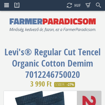
HUF
FARMER
PARADICSOM
Minőség, kedvező ár, fazon, ez a FarmerParadicsom.
Levi's®
Regular Cut Tencel
Organic Cotton Demim
7012246750020
3 990 Ft
5 500 Ft
-27%