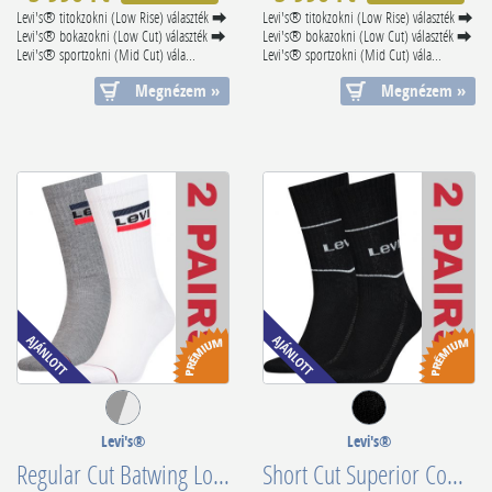
Levi's® titokzokni (Low Rise) választék ⮕
Levi's® titokzokni (Low Rise) választék ⮕
Levi's® bokazokni (Low Cut) választék ⮕
Levi's® bokazokni (Low Cut) választék ⮕
Levi's® sportzokni (Mid Cut) vála...
Levi's® sportzokni (Mid Cut) vála...
Megnézem »
Megnézem »
Levi's®
Levi's®
Regular Cut Batwing Logo Recycle (White/Grey) 902012001062
Short Cut Superior Combed Cotton 701210567008