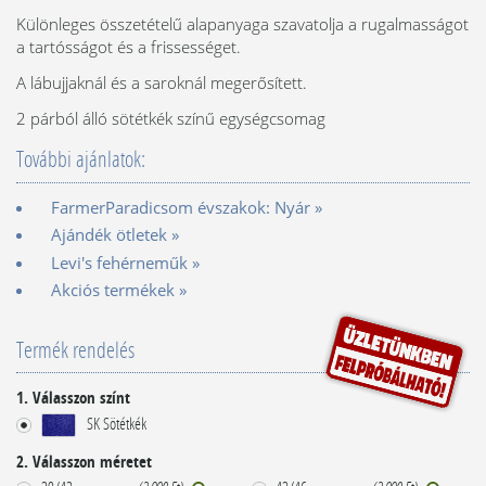
Különleges összetételű alapanyaga szavatolja a rugalmasságot
a tartósságot és a frissességet.
A lábujjaknál és a saroknál megerősített.
2 párból álló sötétkék színű egységcsomag
További ajánlatok:
FarmerParadicsom évszakok: Nyár »
Ajándék ötletek »
Levi's fehérneműk »
Akciós termékek »
Termék rendelés
1. Válasszon színt
SK Sötétkék
2. Válasszon méretet