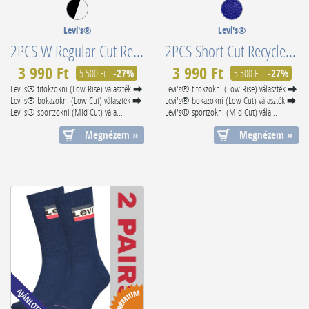
Levi's®
Levi's®
2PCS W Regular Cut Recycled Cotton 701226930001
2PCS Short Cut Recycled Cotton 701229584002
3 990 Ft
3 990 Ft
5 500 Ft
-27%
5 500 Ft
-27%
Levi's® titokzokni (Low Rise) választék ⮕
Levi's® titokzokni (Low Rise) választék ⮕
Levi's® bokazokni (Low Cut) választék ⮕
Levi's® bokazokni (Low Cut) választék ⮕
Levi's® sportzokni (Mid Cut) vála...
Levi's® sportzokni (Mid Cut) vála...
Megnézem »
Megnézem »