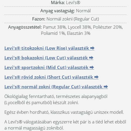
Márka:
Levi's®
Anyag vastagság:
Normál
Fazon:
Normál zokni (Regular Cut)
Anyagösszetétel:
Pamut 38%, Lyocell 38%, Poliészter 20%,
Poliamid 1%, Elasztán 3%
Levi's® titokzokni (Low Rise) választék ⮕
Levi's® bokazokni (Low Cut) választék ⮕
Levi's® sportzokni (Mid Cut) választék ⮕
Levi's® rövid zokni (Short Cut) választék ⮕
Levi's® normál zokni (Regular Cut) választék ⮕
Ökológiailag fenntartható, természetes alapanyagból
(Lyocellből és pamutból) készült zokni.
Egész évben hordható, klasszikus vastagságú uniszex modell.
A Levi's® válogatásában egyszerre két pár is a tiéd lehet ebből
a normál magasságú zokniból.