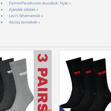
FarmerParadicsom évszakok: Nyár »
Ajándék ötletek »
Levi's fehérneműk »
Akciós termékek »