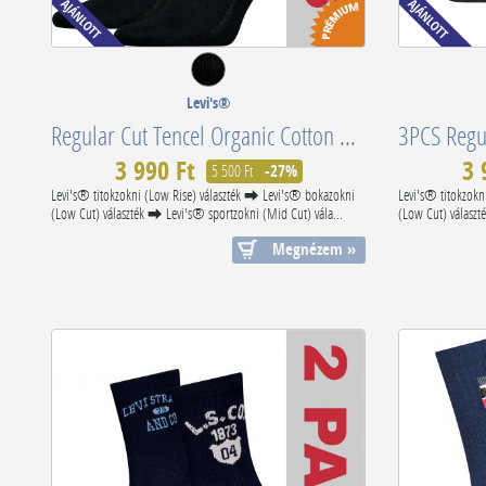
Levi's®
Regular Cut Tencel Organic Cotton Black 701224675001
3 990 Ft
3 
5 500 Ft
-27%
Levi's® titokzokni (Low Rise) választék ⮕ Levi's® bokazokni
Levi's® titokzokn
(Low Cut) választék ⮕ Levi's® sportzokni (Mid Cut) vála...
(Low Cut) választ
Megnézem »