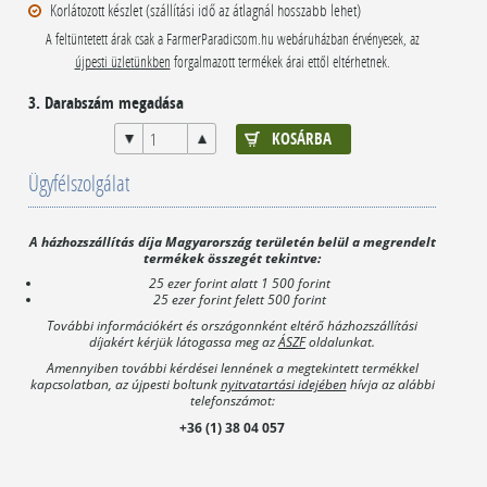
Korlátozott készlet (szállítási idő az átlagnál hosszabb lehet)
A feltüntetett árak csak a FarmerParadicsom.hu webáruházban érvényesek, az
újpesti üzletünkben
forgalmazott termékek árai ettől eltérhetnek.
3. Darabszám megadása
Ügyfélszolgálat
A házhozszállítás díja Magyarország területén belül a megrendelt
termékek összegét tekintve:
25 ezer forint alatt 1 500 forint
25 ezer forint felett 500 forint
További információkért és országonnként eltérő házhozszállítási
díjakért kérjük látogassa meg az
ÁSZF
oldalunkat.
Amennyiben további kérdései lennének a megtekintett termékkel
kapcsolatban, az újpesti boltunk
nyitvatartási idejében
hívja az alábbi
telefonszámot:
+36 (1) 38 04 057