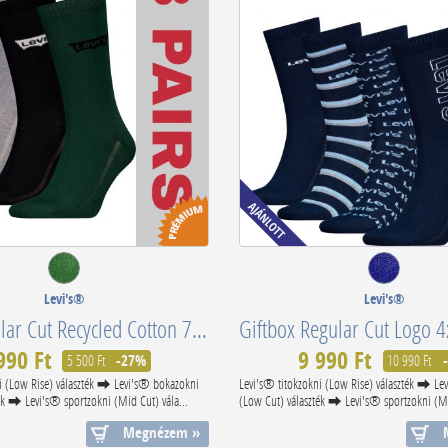
Levi's®
Levi's®
3PCS Regular Cut Recycled Cotton 701224674008
990 Ft
9 990 Ft
5 500 Ft
-27%
10 990 Ft
-
i (Low Rise) választék ⮕ Levi's® bokazokni
Levi's® titokzokni (Low Rise) választék ⮕ Le
ék ⮕ Levi's® sportzokni (Mid Cut) vála...
(Low Cut) választék ⮕ Levi's® sportzokni (Mid
Megnézem »