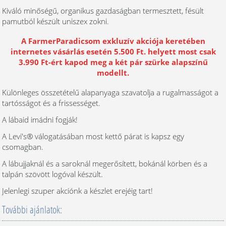
Kiváló minőségű, organikus gazdaságban termesztett, fésült
pamutból készült uniszex zokni.
A FarmerParadicsom exkluzív akciója keretében
internetes vásárlás esetén 5.500 Ft. helyett most csak
3.990 Ft-ért kapod meg a két pár szürke alapszínű
modellt.
Különleges összetételű alapanyaga szavatolja a rugalmasságot a
tartósságot és a frissességet.
A lábaid imádni fogják!
A Levi's® válogatásában most kettő párat is kapsz egy
csomagban.
A lábujjaknál és a saroknál megerősített, bokánál körben és a
talpán szövött logóval készült.
Jelenlegi szuper akciónk a készlet erejéig tart!
További ajánlatok: