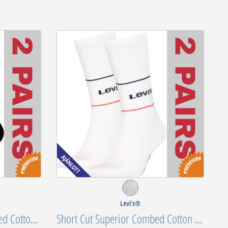
Levi's®
2PCS W Regular Cut Recycled Cotton 701226930001
Short Cut Superior Combed Cotton 701210567010