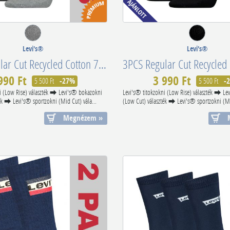
Levi's®
Levi's®
3PCS Regular Cut Recycled Cotton 701224674003
990 Ft
3 990 Ft
5 500 Ft
-27%
5 500 Ft
-
i (Low Rise) választék ⮕ Levi's® bokazokni
Levi's® titokzokni (Low Rise) választék ⮕ Le
ék ⮕ Levi's® sportzokni (Mid Cut) vála...
(Low Cut) választék ⮕ Levi's® sportzokni (Mid
Megnézem »