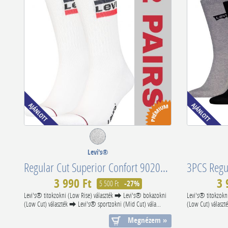
Levi's®
Regular Cut Superior Confort 902012001001
3 990 Ft
3 
5 500 Ft
-27%
Levi's® titokzokni (Low Rise) választék ⮕ Levi's® bokazokni
Levi's® titokzokn
(Low Cut) választék ⮕ Levi's® sportzokni (Mid Cut) vála...
(Low Cut) választ
Megnézem »