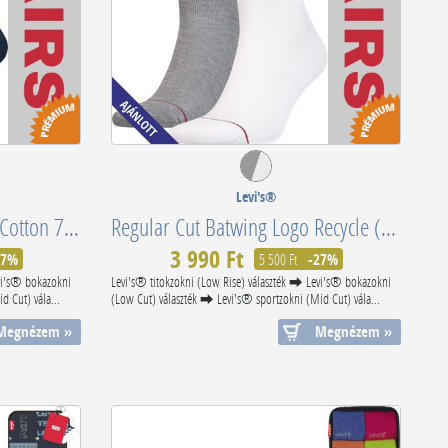
Levi's®
3PCS Regular Cut Recycled Cotton 701224674004
Regular Cut Batwing Logo Recycle (White/Grey) 902012001062
3 990 Ft
27%
5 500 Ft
-27%
vi's® bokazokni
Levi's® titokzokni (Low Rise) választék ⮕ Levi's® bokazokni
 Cut) vála...
(Low Cut) választék ⮕ Levi's® sportzokni (Mid Cut) vála...
Megnézem »
Megnézem »