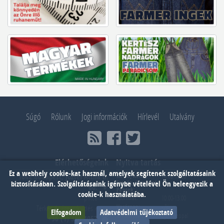
Súgó
Rólunk
Jogi információk
Hírlevél
Utalvány
Elérhetőségeink
Nyitva tartás
Ez a webhely cookie-kat használ, amelyek segítenek szolgáltatásaink
Hétfő, Kedd,
10.00-18.00
1042 Budapest, József Attila u.
biztosításában. Szolgáltátásaink igénybe vételével Ön beleegyezik a
Szerda, Csütörtök,
60.
Péntek:
cookie-k használatába.
pince
Szombat:
10.00-13.00
Vasárnap:
- Zárva -
Térkép és üzenetküldés »
Elfogadom
Adatvédelmi tűjékoztató
Webáruház:
éjjel - nappal
+36 (1) 380 4057