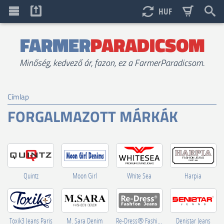
HUF
FARMER
PARADICSOM
Minőség, kedvező ár, fazon, ez a FarmerParadicsom.
Címlap
FORGALMAZOTT MÁRKÁK
Quintz
Moon Girl
White Sea
Harpia
Toxik3 Jeans Paris
M. Sara Denim
Re-Dress® Fashion Jeans
Denistar Jeans