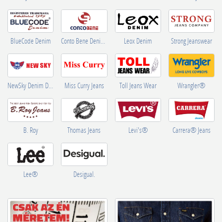
BlueCode Denim
Conto Bene Denim Wear
Leox Denim
Strong Jeanswear
Wrangler®
NewSky Denim Design
Miss Curry Jeans
Toll Jeans Wear
B. Roy
Thomas Jeans
Levi's®
Carrera® Jeans
Lee®
Desigual.