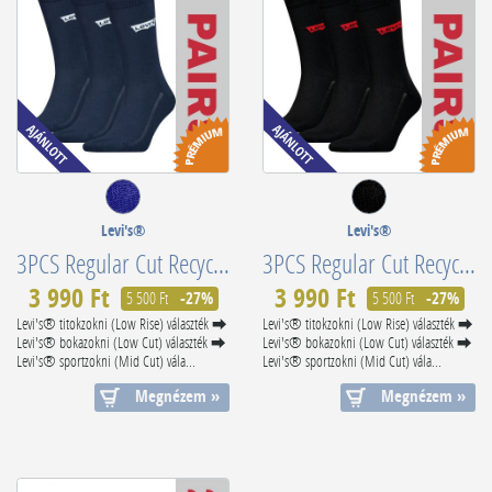
Levi's®
Levi's®
3PCS Regular Cut Recycled Cotton 701224674004
3PCS Regular Cut Recycled Cotton 701224674001
3 990 Ft
3 990 Ft
5 500 Ft
-27%
5 500 Ft
-27%
Levi's® titokzokni (Low Rise) választék ⮕
Levi's® titokzokni (Low Rise) választék ⮕
Levi's® bokazokni (Low Cut) választék ⮕
Levi's® bokazokni (Low Cut) választék ⮕
Levi's® sportzokni (Mid Cut) vála...
Levi's® sportzokni (Mid Cut) vála...
Megnézem »
Megnézem »