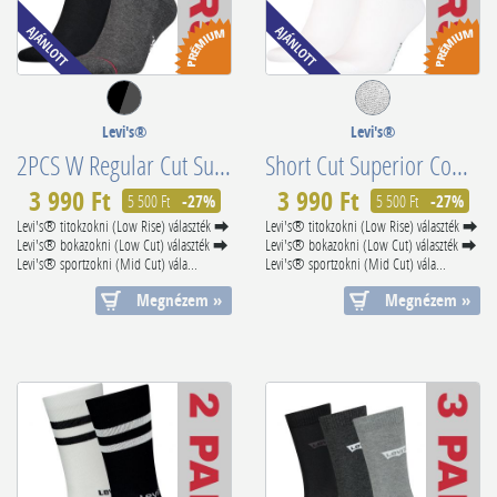
Levi's®
Levi's®
2PCS W Regular Cut Superior Combed Cotton 902012001208
Short Cut Superior Combed Cotton 701210567010
3 990 Ft
3 990 Ft
5 500 Ft
-27%
5 500 Ft
-27%
Levi's® titokzokni (Low Rise) választék ⮕
Levi's® titokzokni (Low Rise) választék ⮕
Levi's® bokazokni (Low Cut) választék ⮕
Levi's® bokazokni (Low Cut) választék ⮕
Levi's® sportzokni (Mid Cut) vála...
Levi's® sportzokni (Mid Cut) vála...
Megnézem »
Megnézem »