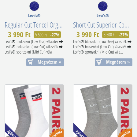
Levi's®
Levi's®
Regular Cut Tencel Organic Cotton Demim 7012246750020
Short Cut Superior Combed Cotton 701210567011
3 990 Ft
3 990 Ft
5 500 Ft
-27%
5 500 Ft
-27%
Levi's® titokzokni (Low Rise) választék ⮕
Levi's® titokzokni (Low Rise) választék ⮕
Levi's® bokazokni (Low Cut) választék ⮕
Levi's® bokazokni (Low Cut) választék ⮕
Levi's® sportzokni (Mid Cut) vála...
Levi's® sportzokni (Mid Cut) vála...
Megnézem »
Megnézem »