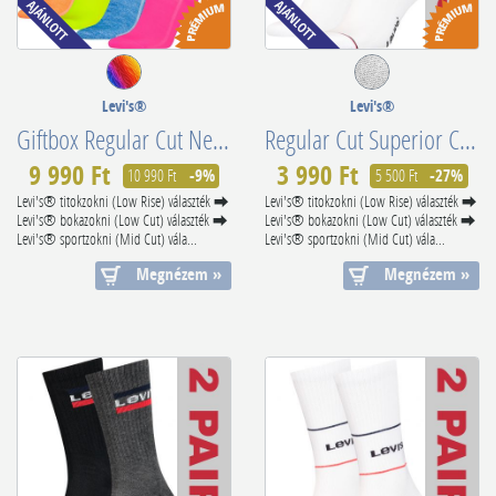
Levi's®
Levi's®
Giftbox Regular Cut Neon 4x 701229574001804
Regular Cut Superior Confort 902012001001
9 990 Ft
3 990 Ft
10 990 Ft
-9%
5 500 Ft
-27%
Levi's® titokzokni (Low Rise) választék ⮕
Levi's® titokzokni (Low Rise) választék ⮕
Levi's® bokazokni (Low Cut) választék ⮕
Levi's® bokazokni (Low Cut) választék ⮕
Levi's® sportzokni (Mid Cut) vála...
Levi's® sportzokni (Mid Cut) vála...
Megnézem »
Megnézem »