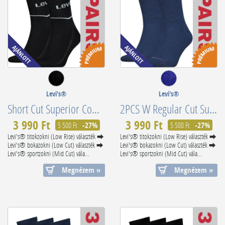
Levi's®
Levi's®
Short Cut Superior Combed Cotton 701210567008
2PCS W Regular Cut Superior Combed Cotton 902012001198
3 990 Ft
3 990 Ft
5 500 Ft
-27%
5 500 Ft
-27%
Levi's® titokzokni (Low Rise) választék ⮕
Levi's® titokzokni (Low Rise) választék ⮕
Levi's® bokazokni (Low Cut) választék ⮕
Levi's® bokazokni (Low Cut) választék ⮕
Levi's® sportzokni (Mid Cut) vála...
Levi's® sportzokni (Mid Cut) vála...
Megnézem »
Megnézem »