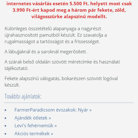
internetes vásárlás esetén 5.500 Ft. helyett most csak
3.990 Ft-ért kapod meg a három pár fekete, zöld,
világosszürke alapszínű modellt.
Különleges összetételű alapanyaga a nagyrészt
újrahasznosított pamutból készült. Ez szavatolja a
rugalmasságot a tartósságot és a frissességet.
A lábujjaknál és a saroknál megerősített.
A szárak belső oldalán szövött méretcímke és használati
tájékoztató.
Fekete alapszínű válogatás, bokarészen szövött logóval
készült.
További ajánlatok:
FarmerParadicsom évszakok: Nyár »
Ajándék ötletek »
Levi's fehérneműk »
Akciós termékek »