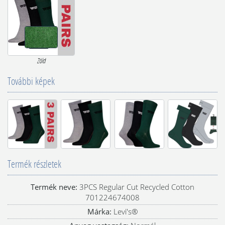
Zöld
További képek
Termék részletek
Termék neve:
3PCS Regular Cut Recycled Cotton
701224674008
Márka:
Levi's®