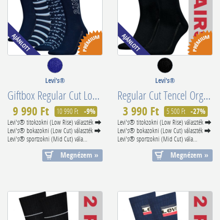
Levi's®
Levi's®
Giftbox Regular Cut Logo 4x 701229572001804
Regular Cut Tencel Organic Cotton Black 701224675001
9 990 Ft
3 990 Ft
10 990 Ft
-9%
5 500 Ft
-27%
Levi's® titokzokni (Low Rise) választék ⮕
Levi's® titokzokni (Low Rise) választék ⮕
Levi's® bokazokni (Low Cut) választék ⮕
Levi's® bokazokni (Low Cut) választék ⮕
Levi's® sportzokni (Mid Cut) vála...
Levi's® sportzokni (Mid Cut) vála...
Megnézem »
Megnézem »