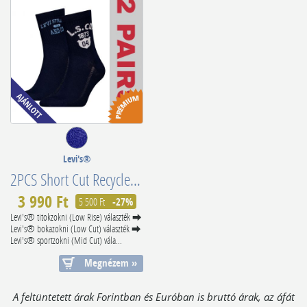
Levi's®
2PCS Short Cut Recycled Cotton 701229584002
3 990 Ft
5 500 Ft
-27%
Levi's® titokzokni (Low Rise) választék ⮕
Levi's® bokazokni (Low Cut) választék ⮕
Levi's® sportzokni (Mid Cut) vála...
Megnézem »
A feltüntetett árak Forintban és Euróban is bruttó árak, az áfát