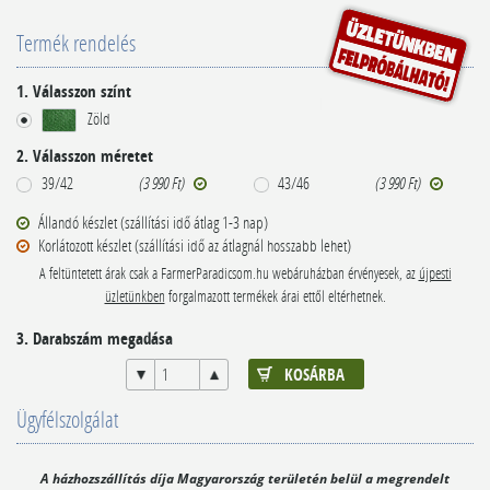
Termék rendelés
1. Válasszon színt
Zöld
2. Válasszon méretet
39/42
(3 990 Ft)
43/46
(3 990 Ft)
Állandó készlet (szállítási idő átlag 1-3 nap)
Korlátozott készlet (szállítási idő az átlagnál hosszabb lehet)
A feltüntetett árak csak a FarmerParadicsom.hu webáruházban érvényesek, az
újpesti
üzletünkben
forgalmazott termékek árai ettől eltérhetnek.
3. Darabszám megadása
Ügyfélszolgálat
A házhozszállítás díja Magyarország területén belül a megrendelt