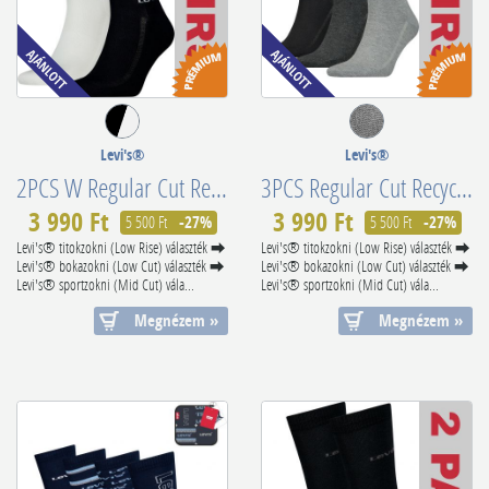
Levi's®
Levi's®
2PCS W Regular Cut Recycled Cotton 701226930001
3PCS Regular Cut Recycled Cotton 701224674003
3 990 Ft
3 990 Ft
5 500 Ft
-27%
5 500 Ft
-27%
Levi's® titokzokni (Low Rise) választék ⮕
Levi's® titokzokni (Low Rise) választék ⮕
Levi's® bokazokni (Low Cut) választék ⮕
Levi's® bokazokni (Low Cut) választék ⮕
Levi's® sportzokni (Mid Cut) vála...
Levi's® sportzokni (Mid Cut) vála...
Megnézem »
Megnézem »