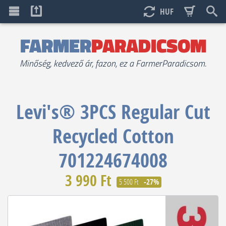
HUF
FARMER
PARADICSOM
Minőség, kedvező ár, fazon, ez a FarmerParadicsom.
Levi's®
3PCS Regular Cut
Recycled Cotton
701224674008
3 990 Ft
5 500 Ft
-27%