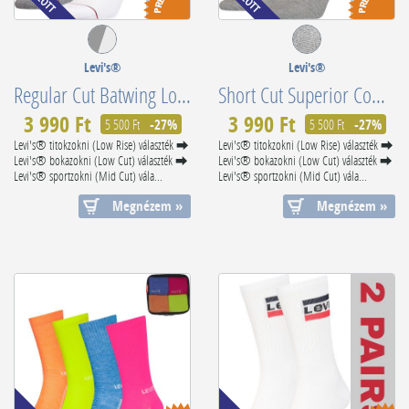
Levi's®
Levi's®
Regular Cut Batwing Logo Recycle (White/Grey) 902012001062
Short Cut Superior Combed Cotton 701210567009
3 990 Ft
3 990 Ft
5 500 Ft
-27%
5 500 Ft
-27%
Levi's® titokzokni (Low Rise) választék ⮕
Levi's® titokzokni (Low Rise) választék ⮕
Levi's® bokazokni (Low Cut) választék ⮕
Levi's® bokazokni (Low Cut) választék ⮕
Levi's® sportzokni (Mid Cut) vála...
Levi's® sportzokni (Mid Cut) vála...
Megnézem »
Megnézem »