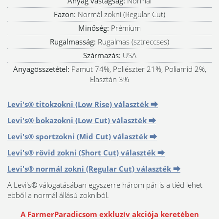
Anyag vastagság:
Normál
Fazon:
Normál zokni (Regular Cut)
Minőség:
Prémium
Rugalmasság:
Rugalmas (sztreccses)
Származás:
USA
Anyagösszetétel:
Pamut 74%, Poliészter 21%, Poliamid 2%,
Elasztán 3%
Levi's® titokzokni (Low Rise) választék ⮕
Levi's® bokazokni (Low Cut) választék ⮕
Levi's® sportzokni (Mid Cut) választék ⮕
Levi's® rövid zokni (Short Cut) választék ⮕
Levi's® normál zokni (Regular Cut) választék ⮕
A Levi's® válogatásában egyszerre három pár is a tiéd lehet
ebből a normál állású zokniból.
A FarmerParadicsom exkluzív akciója keretében